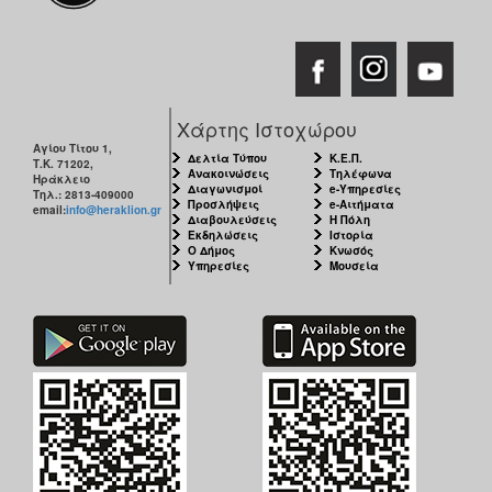
ΑΝΘΕΚΤΙΚΗ
ΠΟΛΗ
Χάρτης Ιστοχώρου
Αγίου Τίτου 1,
Δελτία Τύπου
Κ.Ε.Π.
Τ.Κ. 71202,
Ανακοινώσεις
Τηλέφωνα
Ηράκλειο
Διαγωνισμοί
e-Υπηρεσίες
Τηλ.: 2813-409000
Προσλήψεις
e-Αιτήματα
email:
info@heraklion.gr
Διαβουλεύσεις
Η Πόλη
Εκδηλώσεις
Ιστορία
Ο Δήμος
Κνωσός
Υπηρεσίες
Μουσεία