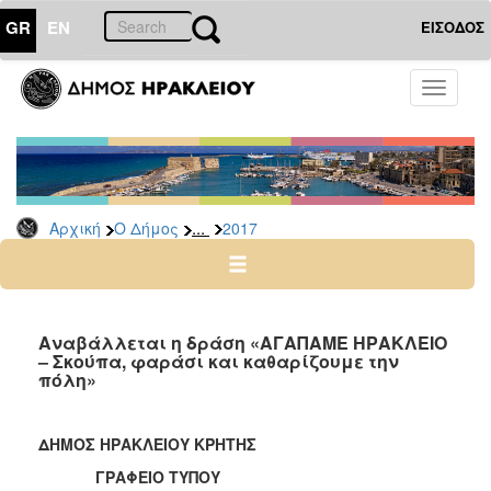
GR
EN
ΕΙΣΟΔΟΣ
Ο
Toggle
ΔΗΜΟΣ
navigati
Δελτία
Τύπου
Αρχείο
...
Αρχική
Ο Δήμος
2017
2026
2025
2024
2023
Αναβάλλεται η δράση «ΑΓΑΠΑΜΕ ΗΡΑΚΛΕΙΟ
– Σκούπα, φαράσι και καθαρίζουμε την
2022
πόλη»
2021
2020
ΔΗΜΟΣ ΗΡΑΚΛΕΙΟΥ ΚΡΗΤΗΣ
2019
ΓΡΑΦΕΙΟ ΤΥΠΟΥ