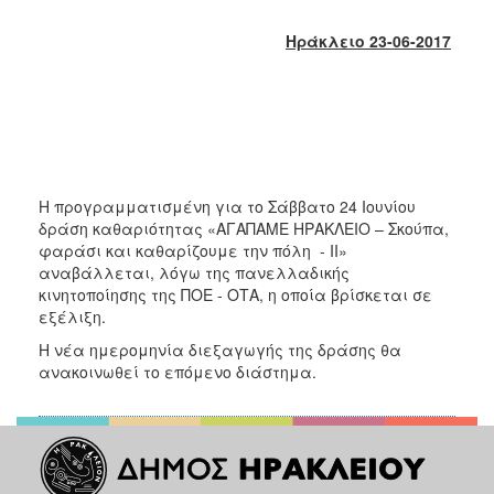
2018
2017
Ηράκλειο 23-06-2017
2016
2015
2013
2012
2011
Η προγραμματισμένη για το Σάββατο 24 Ιουνίου
δράση καθαριότητας «ΑΓΑΠΑΜΕ ΗΡΑΚΛΕΙΟ – Σκούπα,
2010
φαράσι και καθαρίζουμε την πόλη - ΙΙ»
2006
αναβάλλεται, λόγω της πανελλαδικής
κινητοποίησης της ΠΟΕ - ΟΤΑ, η οποία βρίσκεται σε
εξέλιξη.
Η νέα ημερομηνία διεξαγωγής της δράσης θα
ανακοινωθεί το επόμενο διάστημα.
Ο
ΤΟΠΟΣ
ΜΑΣ
ΠΟΛΙΤΙΣΜΟΣ