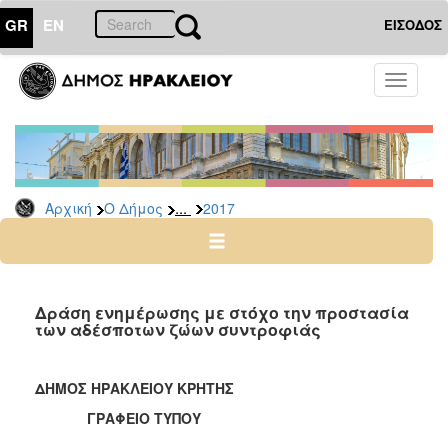
GR
EN
ΕΙΣΟΔΟΣ
Ο
Toggle
ΔΗΜΟΣ
navigati
Δελτία
Τύπου
Αρχείο
...
Αρχική
Ο Δήμος
2017
2026
2025
2024
2023
Δράση ενημέρωσης με στόχο την προστασία
των αδέσποτων ζώων συντροφιάς
2022
2021
ΔΗΜΟΣ ΗΡΑΚΛΕΙΟΥ ΚΡΗΤΗΣ
2020
ΓΡΑΦΕΙΟ ΤΥΠΟΥ
2019