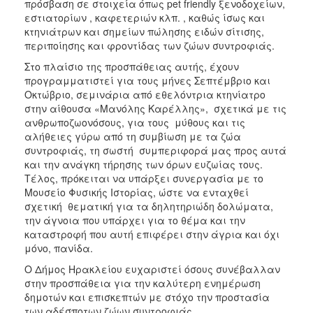
πρόσβαση σε στοιχεία όπως pet friendly ξενοδοχείων,
εστιατορίων , καφετεριών κλπ. , καθώς ίσως και
κτηνιάτρων και σημείων πώλησης ειδών σίτισης,
περιποίησης και φροντίδας των ζώων συντροφιάς.
Στο πλαίσιο της προσπάθειας αυτής, έχουν
προγραμματιστεί για τους μήνες Σεπτέμβριο και
Οκτώβριο, σεμινάρια από εθελόντρια κτηνίατρο
στην αίθουσα «Μανόλης Καρέλλης», σχετικά με τις
ανθρωποζωονόσους, για τους μύθους και τις
αλήθειες γύρω από τη συμβίωση με τα ζώα
συντροφιάς, τη σωστή συμπεριφορά μας προς αυτά
και την ανάγκη τήρησης των όρων ευζωίας τους.
Τέλος, πρόκειται να υπάρξει συνεργασία με το
Μουσείο Φυσικής Ιστορίας, ώστε να ενταχθεί
σχετική θεματική για τα δηλητηριώδη δολώματα,
την άγνοια που υπάρχει για το θέμα και την
καταστροφή που αυτή επιφέρει στην άγρια και όχι
μόνο, πανίδα.
Ο Δήμος Ηρακλείου ευχαριστεί όσους συνέβαλλαν
στην προσπάθεια για την καλύτερη ενημέρωση
δημοτών και επισκεπτών με στόχο την προστασία
των αδέσποτων ζώων συντροφιάς.