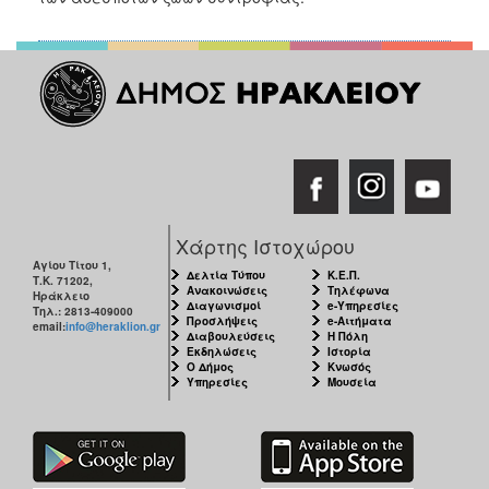
Χάρτης Ιστοχώρου
Αγίου Τίτου 1,
Δελτία Τύπου
Κ.Ε.Π.
Τ.Κ. 71202,
Ανακοινώσεις
Τηλέφωνα
Ηράκλειο
Διαγωνισμοί
e-Υπηρεσίες
Τηλ.: 2813-409000
Προσλήψεις
e-Αιτήματα
email:
info@heraklion.gr
Διαβουλεύσεις
Η Πόλη
Εκδηλώσεις
Ιστορία
Ο Δήμος
Κνωσός
Υπηρεσίες
Μουσεία