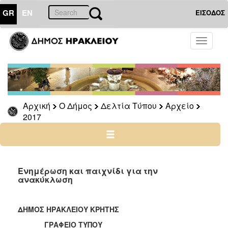
GR
EN
ΕΙΣΟΔΟΣ
Ο
Toggle
ΔΗΜΟΣ
navigati
Δελτία
Τύπου
Αρχείο
Αρχική
Ο Δήμος
Δελτία Τύπου
Αρχείο
2026
2017
2025
2024
2023
2022
Ενημέρωση και παιχνίδι για την
ανακύκλωση
2021
2020
ΔΗΜΟΣ ΗΡΑΚΛΕΙΟΥ ΚΡΗΤΗΣ
2019
ΓΡΑΦΕΙΟ ΤΥΠΟΥ