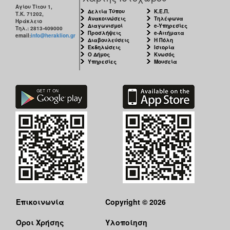
Αγίου Τίτου 1,
Δελτία Τύπου
Κ.Ε.Π.
Τ.Κ. 71202,
Ανακοινώσεις
Τηλέφωνα
Ηράκλειο
Διαγωνισμοί
e-Υπηρεσίες
Τηλ.: 2813-409000
Προσλήψεις
e-Αιτήματα
email:
info@heraklion.gr
Διαβουλεύσεις
Η Πόλη
Εκδηλώσεις
Ιστορία
Ο Δήμος
Κνωσός
Υπηρεσίες
Μουσεία
Επικοινωνία
Copyright © 2026
Όροι Χρήσης
Υλοποίηση