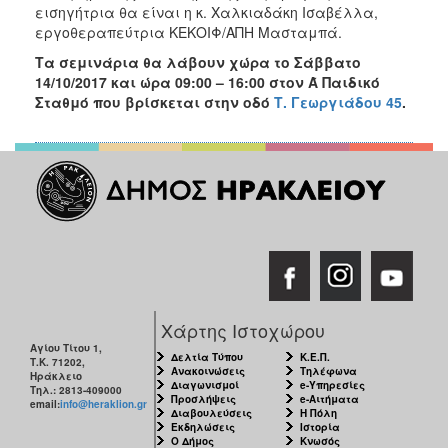
εισηγήτρια θα είναι η κ. Χαλκιαδάκη Ισαβέλλα,
ΑΝΘΕΚΤΙΚΗ
ΠΟΛΗ
εργοθεραπεύτρια ΚΕΚΟΙΦ/ΑΠΗ Μασταμπά.
Τα σεμινάρια θα λάβουν χώρα το Σάββατο
14/10/2017 και ώρα 09:00 – 16:00 στον Ά Παιδικό
Σταθμό που βρίσκεται στην οδό
Τ. Γεωργιάδου 45
.
Χάρτης Ιστοχώρου
Αγίου Τίτου 1,
Δελτία Τύπου
Κ.Ε.Π.
Τ.Κ. 71202,
Ανακοινώσεις
Τηλέφωνα
Ηράκλειο
Διαγωνισμοί
e-Υπηρεσίες
Τηλ.: 2813-409000
Προσλήψεις
e-Αιτήματα
email:
info@heraklion.gr
Διαβουλεύσεις
Η Πόλη
Εκδηλώσεις
Ιστορία
Ο Δήμος
Κνωσός