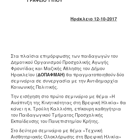
2018
2017
Ηράκλειο 12-10-2017
2016
2015
2013
2012
Στα πλαίσια επιμόρφωσης των παιδαγωγών του
2011
Δημοτικού Οργανισμού Προσχολικής Αγωγής
2010
Φροντίδας και Μαζικής Άθλησης του Δήμου
Ηρακλείου (
ΔΟΠΑΦΜΑΗ)
θα πραγματοποιηθούν δύο
2006
σεμινάρια σε συνεργασία με την Αντιδημαρχία
Κοινωνικής Πολιτικής.
Την εισήγηση στο πρώτο σεμινάριο με θέμα «Η
Ανάπτυξη της Κινητικότητας στη Βρεφική Ηλικία» θα
Ο
κάνει η κ. Τρούλη Καλλιόπη, επίκουρη καθηγήτρια
ΤΟΠΟΣ
του Παιδαγωγικού Τμήματος Προσχολικής
ΜΑΣ
Εκπαίδευσης του Πανεπιστημίου Κρήτης.
ΠΟΛΙΤΙΣΜΟΣ
Στο δεύτερο σεμινάριο με θέμα «Τεχνική
Αισθητηριακής Ολοκλήρωσης στη Βρεφική Ηλικία»