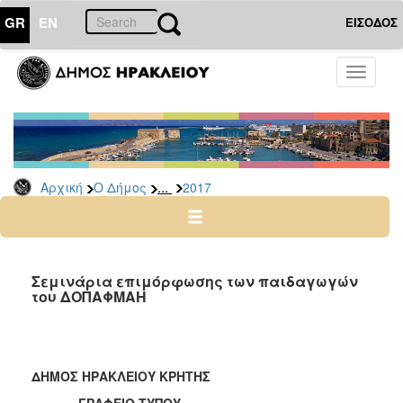
GR
EN
ΕΙΣΟΔΟΣ
Ο
Toggle
ΔΗΜΟΣ
navigati
Δελτία
Τύπου
Αρχείο
...
Αρχική
Ο Δήμος
2017
2026
2025
2024
2023
Σεμινάρια επιμόρφωσης των παιδαγωγών
του ΔΟΠΑΦΜΑΗ
2022
2021
2020
ΔΗΜΟΣ ΗΡΑΚΛΕΙΟΥ ΚΡΗΤΗΣ
2019
ΓΡΑΦΕΙΟ ΤΥΠΟΥ