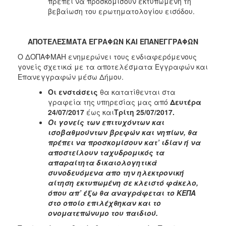
πρέπει να προσκομίσουν εκτυπωμένη τη
ΑΝΘΕΚΤΙΚΗ
βεβαίωση του ερωτηματολογίου εισόδου.
ΠΟΛΗ
ΑΠΟΤΕΛΕΣΜΑΤΑ ΕΓΡΑΦΩΝ ΚΑΙ ΕΠΑΝΕΓΓΡΑΦΩΝ
Ο ΔΟΠΑΦΜΑΗ ενημερώνει τους ενδιαφερόμενους
γονείς σχετικά με τα αποτελέσματα Εγγραφών και
Επανεγγραφών μέσω Δήμου.
Οι
ενστάσεις
θα κατατίθενται στα
γραφεία της υπηρεσίας μας από
Δευτέρα
24/07/2017
έως και
Τρίτη 25/07/2017.
Οι γονείς των επιτυχόντων και
ισοβαθμούντων βρεφών και νηπίων, θα
πρέπει να προσκομίσουν κατ’ ιδίαν ή να
αποστείλουν ταχυδρομικός τα
απαραίτητα δικαιολογητικά
συνοδευόμενα απο την ηλεκτρονική
αίτηση εκτυπωμένη σε κλειστό φάκελο,
όπου απ’ έξω θα αναγράφεται το ΚΕΠΑ
στο οποίο επιλέχθηκαν και το
ονοματεπώνυμο του παιδιού.