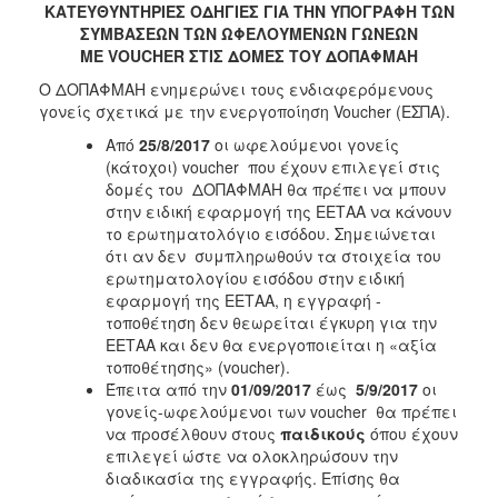
2018
ΚΑΤΕΥΘΥΝΤΗΡΙΕΣ ΟΔΗΓΙΕΣ ΓΙΑ ΤΗΝ ΥΠΟΓΡΑΦΗ ΤΩΝ
ΣΥΜΒΑΣΕΩΝ ΤΩΝ ΩΦΕΛΟΥΜΕΝΩΝ ΓΩΝΕΩΝ
2017
ΜΕ
VOUCHER
ΣΤΙΣ ΔΟΜΕΣ ΤΟΥ ΔΟΠΑΦΜΑΗ
2016
Ο ΔΟΠΑΦΜΑΗ ενημερώνει τους ενδιαφερόμενους
2015
γονείς σχετικά με την ενεργοποίηση Voucher (ΕΣΠΑ).
2013
Από
25/8/2017
οι ωφελούμενοι γονείς
(κάτοχοι) voucher που έχουν επιλεγεί στις
2012
δομές του ΔΟΠΑΦΜΑΗ θα πρέπει να μπουν
2011
στην ειδική εφαρμογή της ΕΕΤΑΑ να κάνουν
το ερωτηματολόγιο εισόδου. Σημειώνεται
2010
ότι αν δεν συμπληρωθούν τα στοιχεία του
2006
ερωτηματολογίου εισόδου στην ειδική
εφαρμογή της ΕΕΤΑΑ, η εγγραφή -
τοποθέτηση δεν θεωρείται έγκυρη για την
ΕΕΤΑΑ και δεν θα ενεργοποιείται η «αξία
τοποθέτησης» (voucher).
Ο
Έπειτα από την
01/09/2017
έως
5/9/2017
οι
ΤΟΠΟΣ
γονείς-ωφελούμενοι των voucher θα πρέπει
ΜΑΣ
να προσέλθουν στους
παιδικούς
όπου έχουν
επιλεγεί ώστε να ολοκληρώσουν την
ΠΟΛΙΤΙΣΜΟΣ
διαδικασία της εγγραφής. Επίσης θα