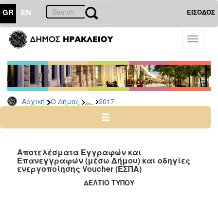
GR
EN
ΕΙΣΟΔΟΣ
Ο
Toggle
ΔΗΜΟΣ
navigati
Δελτία
Τύπου
Αρχείο
...
Αρχική
Ο Δήμος
2017
2026
2025
2024
2023
Αποτελέσματα Εγγραφών και
Επανεγγραφών (μέσω Δήμου) και οδηγίες
2022
ενεργοποίησης Voucher (ΕΣΠΑ)
2021
ΔΕΛΤΙΟ ΤΥΠΟΥ
2020
2019