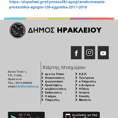
https://dopafmai.gr/el/prosxoliki-agogi/anakoinwseis-
prosxolikis-agogis/128-eggrafes-2017-2018
Χάρτης Ιστοχώρου
Αγίου Τίτου 1,
Δελτία Τύπου
Κ.Ε.Π.
Τ.Κ. 71202,
Ανακοινώσεις
Τηλέφωνα
Ηράκλειο
Διαγωνισμοί
e-Υπηρεσίες
Τηλ.: 2813-409000
Προσλήψεις
e-Αιτήματα
email:
info@heraklion.gr
Διαβουλεύσεις
Η Πόλη
Εκδηλώσεις
Ιστορία
Ο Δήμος
Κνωσός
Υπηρεσίες
Μουσεία