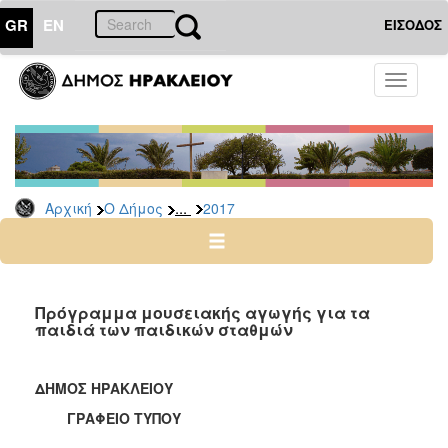
GR
EN
ΕΙΣΟΔΟΣ
Ο
Toggle
ΔΗΜΟΣ
navigati
Δελτία
Τύπου
Αρχείο
...
Αρχική
Ο Δήμος
2017
2026
2025
2024
2023
Πρόγραμμα μουσειακής αγωγής για τα
παιδιά των παιδικών σταθμών
2022
2021
ΔΗΜΟΣ ΗΡΑΚΛΕΙΟΥ
2020
ΓΡΑΦΕΙΟ ΤΥΠΟΥ
2019