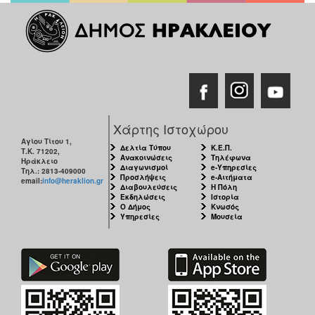
Χάρτης Ιστοχώρου
Αγίου Τίτου 1,
Δελτία Τύπου
Κ.Ε.Π.
Τ.Κ. 71202,
Ανακοινώσεις
Τηλέφωνα
Ηράκλειο
Διαγωνισμοί
e-Υπηρεσίες
Τηλ.: 2813-409000
Προσλήψεις
e-Αιτήματα
email:
info@heraklion.gr
Διαβουλεύσεις
Η Πόλη
Εκδηλώσεις
Ιστορία
Ο Δήμος
Κνωσός
Υπηρεσίες
Μουσεία