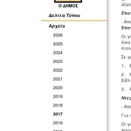
Δήμο
Ο ΔΗΜΟΣ
Επα
Δελτία Τύπου
- Απ
Αρχείο
Επα
2026
Οι γ
δικα
2025
όταν
2024
Σε φ
2023
1. Ε
2022
2. Κ
2021
βιβλ
2020
3. Α
2019
Νέε
2018
- Απ
2017
Για 
2016
Οι γ
παρα