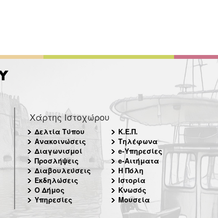
Χάρτης Ιστοχώρου
Δελτία Τύπου
Κ.Ε.Π.
Ανακοινώσεις
Τηλέφωνα
Διαγωνισμοί
e-Υπηρεσίες
Προσλήψεις
e-Αιτήματα
Διαβουλεύσεις
Η Πόλη
Εκδηλώσεις
Ιστορία
Ο Δήμος
Κνωσός
Υπηρεσίες
Μουσεία