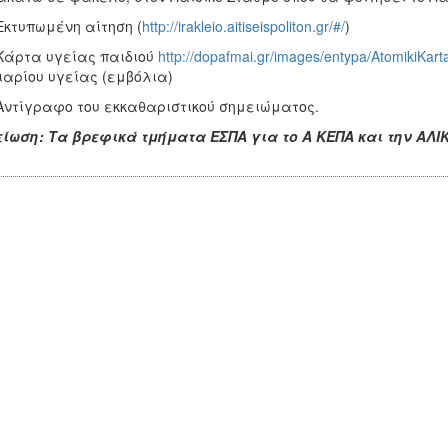
κτυπωμένη αίτηση (
http://irakleio.aitiseispoliton.gr/#/
)
άρτα υγείας παιδιού
http://dopafmai.gr/images/entypa/AtomikiKart
ιαρίου υγείας (εμβόλια)
ντίγραφο του εκκαθαριστικού σημειώματος.
είωση:
Τα βρεφικά τμήματα ΕΣΠΑ για το Α ΚΕΠΑ και την ΑΛΙΚ