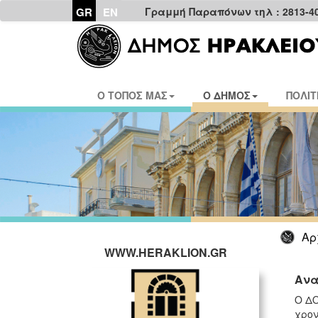
GR
EN
Γραμμή Παραπόνων τηλ : 2813-4
Ο ΤΟΠΟΣ ΜΑΣ
Ο ΔΗΜΟΣ
ΠΟΛΙΤ
Αρ
WWW.HERAKLION.GR
Ανα
Ο ΔΟ
χρον