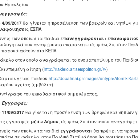
υ Ηρακλείου.
νεγγραφές:
ο
4/09/2017
θα γίνεται η προσέλευση των βρεφών και νηπίων γι
ναφοιτήσεις ΕΣΠΑ
ονείς των οποίων τα παιδιά
επανεγγράφονται / επαναφοιτο
ιολογητικά που αναφέρονται παρακάτω σε φάκελο, στον Παιδικ
 παρουσιαστούν στο ΚΕΠΑ.
άκελο στον οποίο αναγράφεται το ονοματεπώνυμο του Παιδιο
κτυπωμένη αίτηση (
http://irakleio.aitiseispoliton.gr/#/
)
άρτα υγείας παιδιού
http://dopafmai.gr/images/entypa/AtomikiKart
ιαρίου υγείας (εμβόλια)
ντίγραφο του εκκαθαριστικού σημειώματος.
ς Εγγραφές:
ο
11/09/2017
θα γίνεται η προσέλευση των βρεφών και νηπίων γ
τις εγγραφές
μέσω Δήμου
, σε φάκελο στον οποίο αναγράφετα
ονείς των οποίων τα παιδιά
εγγράφονται
θα πρέπει να προσκ
κάτω σε φάκελο, στον Παιδικό Σταθμό όπου θα φοιτήσει το Πα