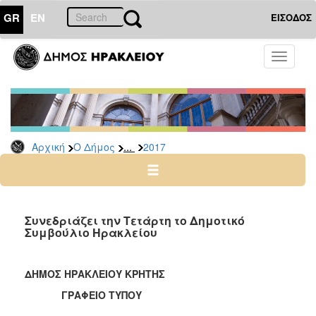
GR
EN
ΕΙΣΟΔΟΣ
Ο
Toggle
ΔΗΜΟΣ
navigati
Δελτία
Τύπου
Αρχείο
...
Αρχική
Ο Δήμος
2017
2026
2025
2024
2023
Συνεδριάζει την Τετάρτη το Δημοτικό
Συμβούλιο Ηρακλείου
2022
2021
ΔΗΜΟΣ ΗΡΑΚΛΕΙΟΥ ΚΡΗΤΗΣ
2020
ΓΡΑΦΕΙΟ ΤΥΠΟΥ
2019