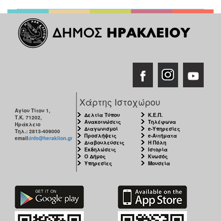
Χάρτης Ιστοχώρου
Αγίου Τίτου 1,
Δελτία Τύπου
Κ.Ε.Π.
Τ.Κ. 71202,
Ανακοινώσεις
Τηλέφωνα
Ηράκλειο
Διαγωνισμοί
e-Υπηρεσίες
Τηλ.: 2813-409000
Προσλήψεις
e-Αιτήματα
email:
info@heraklion.gr
Διαβουλεύσεις
Η Πόλη
Εκδηλώσεις
Ιστορία
Ο Δήμος
Κνωσός
Υπηρεσίες
Μουσεία