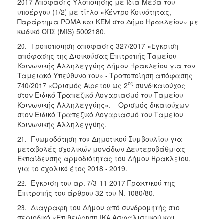
2017 Απόφασης Υλοποίησης με Ίδια Μέσα του
υποέργου (1/2) με τίτλο «Κέντρο Κοινότητας,
Παράρτημα ΡΟΜΑ και ΚΕΜ στο Δήμο Ηρακλείου» με
κωδικό ΟΠΣ (MIS) 5002180.
20. Τροποποίηση απόφασης 327/2017 «Έγκριση
απόφασης της Διοικούσας Επιτροπής Ταμείου
Κοινωνικής Αλληλεγγύης Δήμου Ηρακλείου για τον
Ταμειακό Υπεύθυνο του» - Τροποποίηση απόφασης
ος
740/2017 «Ορισμός Αιρετού ως 2
συνδικαιούχος
στον Ειδικό Τραπεζικό Λογαριασμό του Ταμείου
Κοινωνικής Αλληλεγγύης». – Ορισμός δικαιούχων
στον Ειδικό Τραπεζικό Λογαριασμό του Ταμείου
Κοινωνικής Αλληλεγγύης.
21. Γνωμοδότηση του Δημοτικού Συμβουλίου για
μεταβολές σχολικών μονάδων Δευτεροβάθμιας
Εκπαίδευσης αρμοδιότητας του Δήμου Ηρακλείου,
για το σχολικό έτος 2018 - 2019.
22. Έγκριση του αρ. 7/3-11-2017 Πρακτικού της
Επιτροπής του άρθρου 32 του Ν. 1080/80.
23. Διαγραφή του Δήμου από συνδρομητής στο
περιοδικό «Επιθεώρηση ΙΚΑ Ασφαλιστικού και