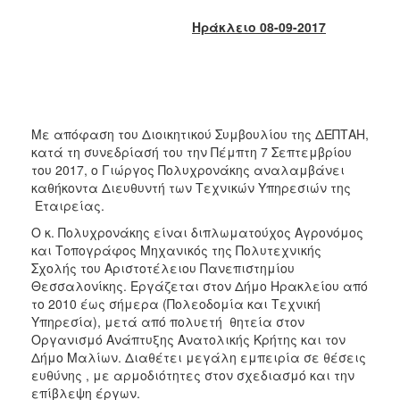
2018
Ηράκλειο 08-09-2017
2017
2016
2015
2013
Με απόφαση του Διοικητικού Συμβουλίου της ΔΕΠΤΑΗ,
2012
κατά τη συνεδρίασή του την Πέμπτη 7 Σεπτεμβρίου
2011
του 2017, ο Γιώργος Πολυχρονάκης αναλαμβάνει
καθήκοντα Διευθυντή των Τεχνικών Υπηρεσιών της
2010
Εταιρείας.
2006
Ο κ. Πολυχρονάκης είναι διπλωματούχος Αγρονόμος
και Τοπογράφος Μηχανικός της Πολυτεχνικής
Σχολής του Αριστοτέλειου Πανεπιστημίου
Θεσσαλονίκης. Εργάζεται στον Δήμο Ηρακλείου από
το 2010 έως σήμερα (Πολεοδομία και Τεχνική
Ο
ΤΟΠΟΣ
Υπηρεσία), μετά από πολυετή θητεία στον
ΜΑΣ
Οργανισμό Ανάπτυξης Ανατολικής Κρήτης και τον
Δήμο Μαλίων. Διαθέτει μεγάλη εμπειρία σε θέσεις
ΠΟΛΙΤΙΣΜΟΣ
ευθύνης , με αρμοδιότητες στον σχεδιασμό και την
επίβλεψη έργων.