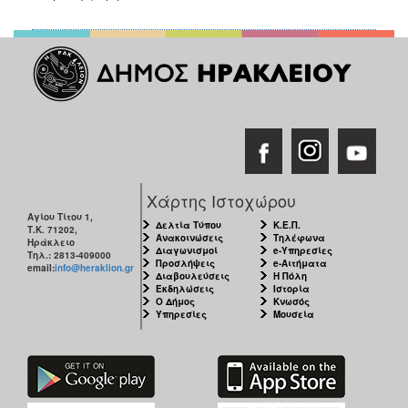
ΑΝΘΕΚΤΙΚΗ
ΠΟΛΗ
Χάρτης Ιστοχώρου
Αγίου Τίτου 1,
Δελτία Τύπου
Κ.Ε.Π.
Τ.Κ. 71202,
Ανακοινώσεις
Τηλέφωνα
Ηράκλειο
Διαγωνισμοί
e-Υπηρεσίες
Τηλ.: 2813-409000
Προσλήψεις
e-Αιτήματα
email:
info@heraklion.gr
Διαβουλεύσεις
Η Πόλη
Εκδηλώσεις
Ιστορία
Ο Δήμος
Κνωσός
Υπηρεσίες
Μουσεία