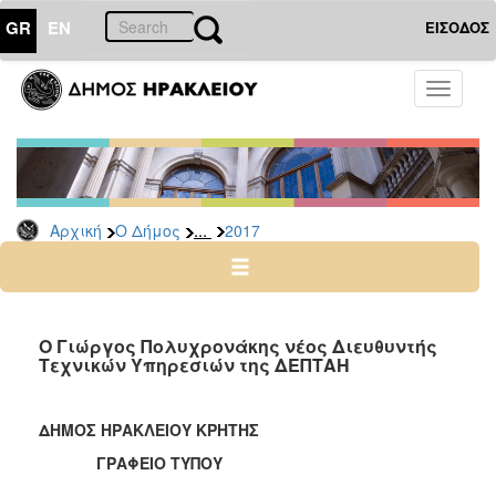
GR
EN
ΕΙΣΟΔΟΣ
Ο
Toggle
ΔΗΜΟΣ
navigati
Δελτία
Τύπου
Αρχείο
...
Αρχική
Ο Δήμος
2017
2026
2025
2024
2023
Ο Γιώργος Πολυχρονάκης νέος Διευθυντής
Τεχνικών Υπηρεσιών της ΔΕΠΤΑΗ
2022
2021
ΔΗΜΟΣ ΗΡΑΚΛΕΙΟΥ ΚΡΗΤΗΣ
2020
ΓΡΑΦΕΙΟ ΤΥΠΟΥ
2019