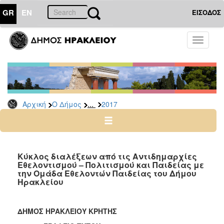
GR
EN
ΕΙΣΟΔΟΣ
Ο
Toggle
ΔΗΜΟΣ
navigati
Δελτία
Τύπου
Αρχείο
...
Αρχική
Ο Δήμος
2017
2026
2025
2024
2023
Κύκλος διαλέξεων από τις Αντιδημαρχίες
Εθελοντισμού – Πολιτισμού και Παιδείας με
2022
την Ομάδα Εθελοντών Παιδείας του Δήμου
2021
Ηρακλείου
2020
2019
ΔΗΜΟΣ ΗΡΑΚΛΕΙΟΥ ΚΡΗΤΗΣ