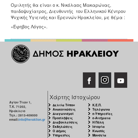
ΑΝΘΕΚΤΙΚΗ
Ομιλητής θα είναι ο κ. Νικόλαος Μακαρώνας,
ΠΟΛΗ
παιδοψυχίατρος, Διευθυντής του Ελληνικού Κέντρου
Ψυχικής Υγιεινής και Ερευνών Ηρακλείου, με θέμα :
«Έφηβος Λόγος».
Χάρτης Ιστοχώρου
Αγίου Τίτου 1,
Δελτία Τύπου
Κ.Ε.Π.
Τ.Κ. 71202,
Ανακοινώσεις
Τηλέφωνα
Ηράκλειο
Διαγωνισμοί
e-Υπηρεσίες
Τηλ.: 2813-409000
Προσλήψεις
e-Αιτήματα
email:
info@heraklion.gr
Διαβουλεύσεις
Η Πόλη
Εκδηλώσεις
Ιστορία
Ο Δήμος
Κνωσός
Υπηρεσίες
Μουσεία