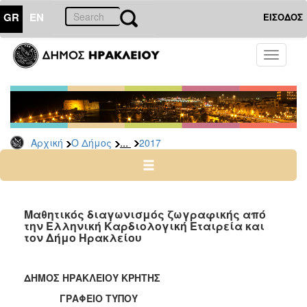
GR
EN
ΕΙΣΟΔΟΣ
Ο
Toggle
ΔΗΜΟΣ
navigati
Δελτία
Τύπου
Αρχείο
...
Αρχική
Ο Δήμος
2017
2026
2025
2024
2023
Μαθητικός διαγωνισμός ζωγραφικής από
την Ελληνική Καρδιολογική Εταιρεία και
2022
τον Δήμο Ηρακλείου
2021
2020
ΔΗΜΟΣ ΗΡΑΚΛΕΙΟΥ ΚΡΗΤΗΣ
2019
ΓΡΑΦΕΙΟ ΤΥΠΟΥ