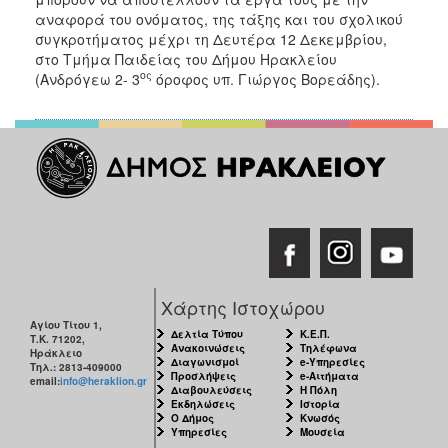
ΑΝΘΕΚΤΙΚΗ
αναφορά του ονόματος, της τάξης και του σχολικού
ΠΟΛΗ
συγκροτήματος μέχρι τη Δευτέρα 12 Δεκεμβρίου,
στο Τμήμα Παιδείας του Δήμου Ηρακλείου
ος
(Ανδρόγεω 2- 3
όροφος υπ. Γιώργος Βορεάδης).
Χάρτης Ιστοχώρου
Αγίου Τίτου 1,
Δελτία Τύπου
Κ.Ε.Π.
Τ.Κ. 71202,
Ανακοινώσεις
Τηλέφωνα
Ηράκλειο
Διαγωνισμοί
e-Υπηρεσίες
Τηλ.: 2813-409000
Προσλήψεις
e-Αιτήματα
email:
info@heraklion.gr
Διαβουλεύσεις
Η Πόλη
Εκδηλώσεις
Ιστορία
Ο Δήμος
Κνωσός
Υπηρεσίες
Μουσεία