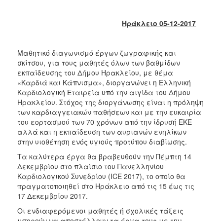
2018
2017
Ηράκλειο 05-12-2017
2016
2015
Μαθητικό διαγωνισμό έργων ζωγραφικής και
2013
σκίτσου, για τους μαθητές όλων των βαθμίδων
εκπαίδευσης του Δήμου Ηρακλείου, με θέμα
2012
«Καρδιά και Κάπνισμα», διοργανώνει η Ελληνική
2011
Καρδιολογική Εταιρεία υπό την αιγίδα του Δήμου
Ηρακλείου. Στόχος της διοργάνωσης είναι η πρόληψη
2010
των καρδιαγγειακών παθήσεων και με την ευκαιρία
2006
του εορτασμού των 70 χρόνων από την ίδρυσή ΕΚΕ
αλλά και η εκπαίδευση των αυριανών ενηλίκων
στην υιοθέτηση ενός υγιούς προτύπου διαβίωσης.
Τα καλύτερα έργα θα βραβευθούν την Πέμπτη 14
Δεκεμβρίου στο πλαίσιο του Πανελληνίου
Ο
ΤΟΠΟΣ
Καρδιολογικού Συνεδρίου (ICE 2017), το οποίο θα
ΜΑΣ
πραγματοποιηθεί στο Ηράκλειο από τις 15 έως τις
17 Δεκεμβρίου 2017.
ΠΟΛΙΤΙΣΜΟΣ
Οι ενδιαφερόμενοι μαθητές ή σχολικές τάξεις
μπορούν να αποστέλλουν τα έργα τους με την