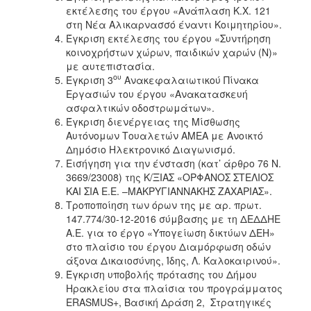
ΑΝΘΕΚΤΙΚΗ
εκτέλεσης του έργου «Ανάπλαση Κ.Χ. 121
ΠΟΛΗ
στη Νέα Αλικαρνασσό έναντι Κοιμητηρίου».
Έγκριση εκτέλεσης του έργου «Συντήρηση
κοινοχρήστων χώρων, παιδικών χαρών (Ν)»
με αυτεπιστασία.
ου
Έγκριση 3
Ανακεφαλαιωτικού Πίνακα
Εργασιών του έργου «Ανακατασκευή
ασφαλτικών οδοστρωμάτων».
Έγκριση διενέργειας της Μίσθωσης
Αυτόνομων Τουαλετών ΑΜΕΑ με Ανοικτό
Δημόσιο Ηλεκτρονικό Διαγωνισμό.
Εισήγηση για την ένσταση (κατ’ άρθρο 76 Ν.
3669/23008) της Κ/ΞΙΑΣ «ΟΡΦΑΝΟΣ ΣΤΕΛΙΟΣ
ΚΑΙ ΣΙΑ Ε.Ε. –ΜΑΚΡΥΓΙΑΝΝΑΚΗΣ ΖΑΧΑΡΙΑΣ».
Τροποποίηση των όρων της με αρ. πρωτ.
147.774/30-12-2016 σύμβασης με τη ΔΕΔΔΗΕ
Α.Ε. για το έργο «Υπογείωση δικτύων ΔΕΗ»
στο πλαίσιο του έργου Διαμόρφωση οδών
άξονα Δικαιοσύνης, Ίδης, Λ. Καλοκαιρινού».
Έγκριση υποβολής πρότασης του Δήμου
Ηρακλείου στα πλαίσια του προγράμματος
ERASMUS+, Βασική Δράση 2, Στρατηγικές