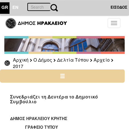
GR
EN
ΕΙΣΟΔΟΣ
Ο
Toggle
ΔΗΜΟΣ
navigati
Δελτία
Τύπου
Αρχείο
Αρχική
Ο Δήμος
Δελτία Τύπου
Αρχείο
2026
2017
2025
2024
2023
2022
Συνεδριάζει τη Δευτέρα το Δημοτικό
Συμβούλιο
2021
2020
ΔΗΜΟΣ ΗΡΑΚΛΕΙΟΥ ΚΡΗΤΗΣ
2019
ΓΡΑΦΕΙΟ ΤΥΠΟΥ