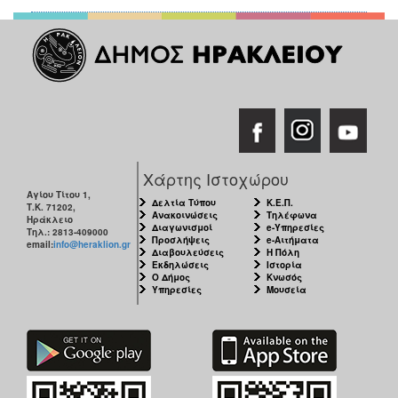
Χάρτης Ιστοχώρου
Αγίου Τίτου 1,
Δελτία Τύπου
Κ.Ε.Π.
Τ.Κ. 71202,
Ανακοινώσεις
Τηλέφωνα
Ηράκλειο
Διαγωνισμοί
e-Υπηρεσίες
Τηλ.: 2813-409000
Προσλήψεις
e-Αιτήματα
email:
info@heraklion.gr
Διαβουλεύσεις
Η Πόλη
Εκδηλώσεις
Ιστορία
Ο Δήμος
Κνωσός
Υπηρεσίες
Μουσεία