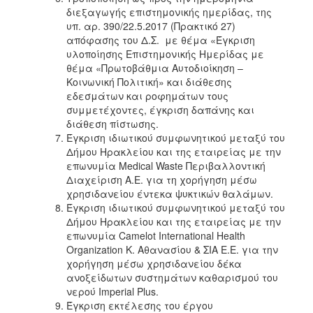
διεξαγωγής επιστημονικής ημερίδας, της
υπ. αρ. 390/22.5.2017 (Πρακτικό 27)
απόφασης του Δ.Σ. με θέμα «Έγκριση
υλοποίησης Επιστημονικής Ημερίδας με
θέμα «Πρωτοβάθμια Αυτοδιοίκηση –
Κοινωνική Πολιτική» και διάθεσης
εδεσμάτων και ροφημάτων τους
συμμετέχοντες, έγκριση δαπάνης και
διάθεση πίστωσης.
Έγκριση ιδιωτικού συμφωνητικού μεταξύ του
Δήμου Ηρακλείου και της εταιρείας με την
επωνυμία Medical Waste Περιβαλλοντική
Διαχείριση Α.Ε. για τη χορήγηση μέσω
χρησιδανείου έντεκα ψυκτικών θαλάμων.
Έγκριση ιδιωτικού συμφωνητικού μεταξύ του
Δήμου Ηρακλείου και της εταιρείας με την
επωνυμία Camelot International Health
Organization Κ. Αθανασίου & ΣΙΑ Ε.Ε. για την
χορήγηση μέσω χρησιδανείου δέκα
ανοξείδωτων συστημάτων καθαρισμού του
νερού Imperial Plus.
Έγκριση εκτέλεσης του έργου