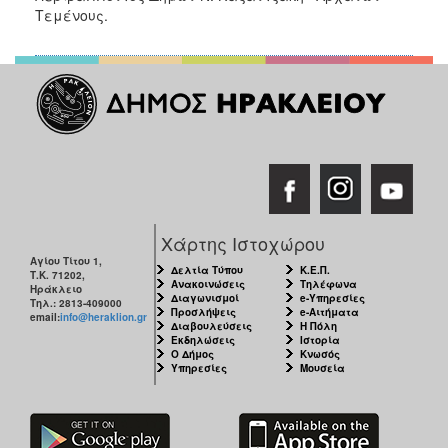
Τεμένους.
Χάρτης Ιστοχώρου
Αγίου Τίτου 1,
Δελτία Τύπου
Κ.Ε.Π.
Τ.Κ. 71202,
Ανακοινώσεις
Τηλέφωνα
Ηράκλειο
Διαγωνισμοί
e-Υπηρεσίες
Τηλ.: 2813-409000
Προσλήψεις
e-Αιτήματα
email:
info@heraklion.gr
Διαβουλεύσεις
Η Πόλη
Εκδηλώσεις
Ιστορία
Ο Δήμος
Κνωσός
Υπηρεσίες
Μουσεία