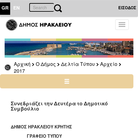
GR
EN
ΕΙΣΟΔΟΣ
Ο
Toggle
ΔΗΜΟΣ
navigati
Δελτία
Τύπου
Αρχείο
Αρχική
Ο Δήμος
Δελτία Τύπου
Αρχείο
2026
2017
2025
2024
2023
2022
Συνεδριάζει την Δευτέρα το Δημοτικό
Συμβούλιο
2021
2020
ΔΗΜΟΣ ΗΡΑΚΛΕΙΟΥ ΚΡΗΤΗΣ
2019
ΓΡΑΦΕΙΟ ΤΥΠΟΥ