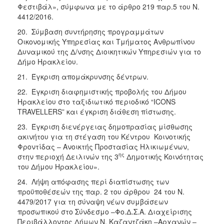
Φεστιβάλ», σύμφωνα με το άρθρο 219 παρ.5 του Ν.
4412/2016.
20. Σύμβαση συντήρησης προγραμμάτων
Οικονομικής Υπηρεσίας και Τμήματος Ανθρωπίνου
Δυναμικού της Δ/νσης Διοικητικών Υπηρεσιών για το
Δήμο Ηρακλείου.
21. Έγκριση απομάκρυνσης δέντρων.
22. Έγκριση διαφημιστικής προβολής του Δήμου
Ηρακλείου στο ταξιδιωτικό περιοδικό “ICONS
TRAVELLERS” και έγκριση διάθεση πίστωσης.
23. Έγκριση διενέργειας δημοπρασίας μίσθωσης
ακινήτου για τη στέγαση του Κέντρου Κοινοτικής
Φροντίδας – Ανοικτής Προστασίας Ηλικιωμένων,
ης
στην περιοχή Δειλινών της 3
Δημοτικής Κοινότητας
του Δήμου Ηρακλείου».
24. Λήψη απόφασης περί διαπίστωσης των
προϋποθέσεών της παρ. 2 του άρθρου 24 του Ν.
4479/2017 για τη σύναψη νέων συμβάσεων
προσωπικού στο Σύνδεσμο –Φο.Δ.Σ.Α. Διαχείρισης
Περιβάλλοντος Δήμων Ν. Καζαντζάκη –Αρχανών –