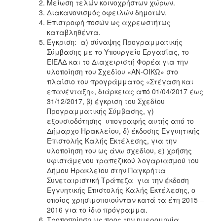
Μείωση τελών κοινοχρήστων χώρων.
ΑΝΘΕΚΤΙΚΗ
Διακανονισμός οφειλών δημοτών.
ΠΟΛΗ
Επιστροφή ποσών ως αχρεωστήτως
καταβληθέντα.
Έγκριση: α) σύναψης Προγραμματικής
Σύμβασης με το Υπουργείο Εργασίας, το
ΕΙΕΑΔ και το Διαχειριστή Φορέα για την
υλοποίηση του Σχεδίου «ΑΝ-ΟΙΚΩ» στο
πλαίσιο του προγράμματος «Στέγαση και
επανένταξη», διάρκειας από 01/04/2017 έως
31/12/2017, β) έγκριση του Σχεδίου
Προγραμματικής Σύμβασης, γ)
εξουσιοδότησης υπογραφής αυτής από το
Δήμαρχο Ηρακλείου, δ) έκδοσης Εγγυητικής
Επιστολής Καλής Εκτέλεσης, για την
υλοποίηση του ως άνω σχεδίου, ε) χρήσης
υφιστάμενου τραπεζικού λογαριασμού του
Δήμου Ηρακλείου στην Παγκρήτια
Συνεταιριστική Τράπεζα για την έκδοση
Εγγυητικής Επιστολής Καλής Εκτέλεσης, ο
οποίος χρησιμοποιούνταν κατά τα έτη 2015 –
2016 για το ίδιο πρόγραμμα.
Τροποποίηση ως προς την ημερομηνία