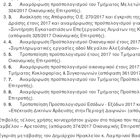
2.
Αναμόρφωση προϋπολογισμού του Τμήματος Μελετών
324/2017 Οικονομικής Επιτροπής).
3.
Ανάκληση της Απόφασης Ο.Ε. 270/2017 και έγκριση τη
Δράσης έτους 2017 και αναμόρφωσης προϋπολογισμού για 
«Συντήρηση Εγκαταστάσεων Επεξεργασίας Λυμάτων της 
(απόφαση 325/2017 Οικονομικής Επιτροπής).
4.
Αναμόρφωση Προϋπολογισμού Οικονομικού έτους 2017
«Συμπληρωματικές εργασίες οδού Μεγάλου Αλεξάνδρου» (
5.
Τροποποίηση προϋπολογισμού έτους 2017 του Τμήματ
Οικονομικής Επιτροπής).
6.
Αναμόρφωση προϋπολογισμού οικονομικού έτους 2017 
Τμήματος Κυκλοφορίας & Συγκοινωνιών (απόφαση 361/2017 
7.
Αναμόρφωση προϋπολογισμού του Τμήματος Προϋπολο
Επιτροπής).
8.
Αναμόρφωση προϋπολογισμού του Τμήματος Προϋπολο
Επιτροπής).
9.
Τροποποίηση Προϋπολογισμού Εσόδων - Εξόδων 2017 κ
«Επέκταση Δικτύων Άρδευσης στην Περιοχή Δαφνών» (απόφα
Επιβολής τέλους χρήσης κοινοχρήστου χώρου στο πάρκο που περ
μβέλου – Αρετούσης (απόφαση 374/2017 Οικονομικής Επιτροπή
Έγκριση μετάβασης του Δημάρχου Ηρακλείου κ. Λαμπρινού Βασ