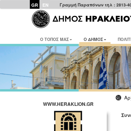
GR
EN
Γραμμή Παραπόνων τηλ : 2813-4
Ο ΤΟΠΟΣ ΜΑΣ
Ο ΔΗΜΟΣ
ΠΟΛΙΤ
Αρ
WWW.HERAKLION.GR
Συν