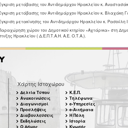
Έγκριση μετάβασης του Αντιδημάρχου Ηρακλείου κ. Αναστασάκ
Έγκριση μετάβασης του Αντιδημάρχου Ηρακλείου κ. Βλαχάκη Γ
Έγκριση μετακίνησης του Αντιδημάρχου Ηρακλείου κ. Ρασούλη 
Παραχώρηση χώρου του Δημοτικού κτηρίου «Αχτάρικα» στη Δημο
τυξης Ηρακλείου ( Δ.Ε.Π.Τ.Α.Η. Α.Ε. Ο.Τ.Α.).
Χάρτης Ιστοχώρου
Δελτία Τύπου
Κ.Ε.Π.
Ανακοινώσεις
Τηλέφωνα
Διαγωνισμοί
e-Υπηρεσίες
Προσλήψεις
e-Αιτήματα
Διαβουλεύσεις
Η Πόλη
Εκδηλώσεις
Ιστορία
Ο Δήμος
Κνωσός