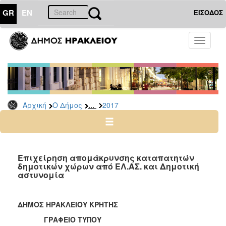
GR
EN
ΕΙΣΟΔΟΣ
Ο
Toggle
ΔΗΜΟΣ
navigati
Δελτία
Τύπου
Αρχείο
...
Αρχική
Ο Δήμος
2017
2026
2025
2024
2023
Επιχείρηση απομάκρυνσης καταπατητών
δημοτικών χώρων από ΕΛ.ΑΣ. και Δημοτική
2022
αστυνομία
2021
2020
ΔΗΜΟΣ ΗΡΑΚΛΕΙΟΥ ΚΡΗΤΗΣ
2019
ΓΡΑΦΕΙΟ ΤΥΠΟΥ