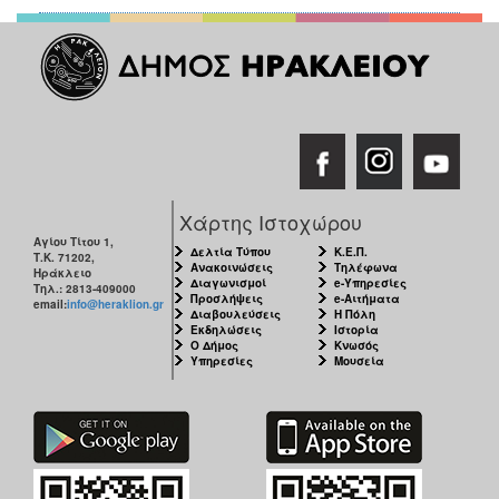
Χάρτης Ιστοχώρου
Αγίου Τίτου 1,
Δελτία Τύπου
Κ.Ε.Π.
Τ.Κ. 71202,
Ανακοινώσεις
Τηλέφωνα
Ηράκλειο
Διαγωνισμοί
e-Υπηρεσίες
Τηλ.: 2813-409000
Προσλήψεις
e-Αιτήματα
email:
info@heraklion.gr
Διαβουλεύσεις
Η Πόλη
Εκδηλώσεις
Ιστορία
Ο Δήμος
Κνωσός
Υπηρεσίες
Μουσεία