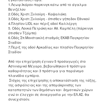
ΑΝΘΕΚΤΙΚΗ
1.Λεωφ.Ικάρου-παρκινγκ κάτω από το άγαλμα
ΠΟΛΗ
Βενιζέλου
2.Οδός Χριστ.Ξυλούρη - Καψαλάκη
3.Οδός Χριστ.Ξυλούρη - όπισθεν γήπεδου Εθνικού
4.Πλησίον LIDL και πέριξ οδού Καλλέργη
5. Οδός Λουκά Πετράκη και Αθ. Καμπέλη (πάρκινγκ
όπισθεν Τζάμπο)
6.Οδός Σπ.Μουστακλή σταθμός ΕΚΑΒ Παγκρητίου
Σταδίου
7.Περιξ της οδού Αρκαδίας και πλησίον Παγκρητίου
Σταδίου
Από την επιχείρηση έγιναν 5 προσαγωγές στο
Αστυνομικό Μέγαρο, βεβαιώθηκαν 6 πρόστιμα
καθαριότητας και 3 πρόστιμα για παράνομο
πλανόδιο εμπόριο.
Στόχος της επιχείρησης η αποκατάσταση της τάξης,
της ασφάλειας και της απομάκρυνσης των
καταπατητών των δημόσιων και δημοτικών χώρων
ενώ οι έλεγχοι σε συνεργασία με την ΕΛ.ΑΣ. θα
συνεχιστούν.