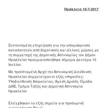
2018
2017
Ηράκλειο 10-7-2017
2016
2015
2013
2012
2011
Συντονισμένη επιχείρηση για την απομάκρυνση
καταπατητών από δημοτικούς και άλλους χώρους με
2010
τη συμμετοχή της Δημοτικής Αστυνομίας του Δήμου
2006
Ηρακλείου πραγματοποιήθηκε σήμερα Δευτέρα 10
Ιουλίου.
Με προϊσταμένη Αρχή την Αστυνομική Διεύθυνση
Ηρακλείου συμμετείχαν οι εξής υπηρεσίες:
Υποδιεύθυνση Ασφαλείας, Άμεση Δράση, Ομάδα
Ο
ΤΟΠΟΣ
ΔΙΑΣ, Τμήμα Τάξης και Δημοτική Αστυνομία
ΜΑΣ
Ηρακλείου
ΠΟΛΙΤΙΣΜΟΣ
Ελέγχθηκαν τα εξής σημεία για προσωρινή
εγκατάσταση Ρομά: