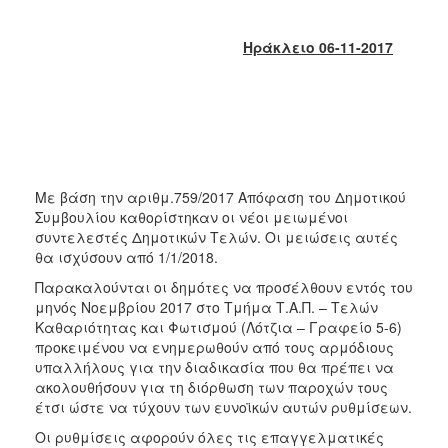
2018
2017
Ηράκλειο 06-11-2017
2016
2015
2013
2012
2011
Με βάση την αριθμ.759/2017 Απόφαση του Δημοτικού
2010
Συμβουλίου καθορίστηκαν οι νέοι μειωμένοι
συντελεστές Δημοτικών Τελών. Οι μειώσεις αυτές
2006
θα ισχύσουν από 1/1/2018.
Παρακαλούνται οι δημότες να προσέλθουν εντός του
μηνός Νοεμβρίου 2017 στο Τμήμα Τ.Α.Π. – Τελών
Καθαριότητας και Φωτισμού (Λότζια – Γραφείο 5-6)
Ο
προκειμένου να ενημερωθούν από τους αρμόδιους
ΤΟΠΟΣ
υπαλλήλους για την διαδικασία που θα πρέπει να
ΜΑΣ
ακολουθήσουν για τη διόρθωση των παροχών τους
έτσι ώστε να τύχουν των ευνοϊκών αυτών ρυθμίσεων.
ΠΟΛΙΤΙΣΜΟΣ
Οι ρυθμίσεις αφορούν όλες τις επαγγελματικές