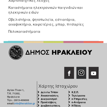
Χαρτοπαιχτικές λέσχες
Καταστήματα ηλεκτρονικών παιγνιδιών και
ηλεκτρικών ειδών
Οβελιστήρια, ψητοπωλεία, εστιατόρια,
αναψυκτήρια, καφετέριες, μπαρ, πιτσαρίες
Πολυκαταστήματα
Χάρτης Ιστοχώρου
Αγίου Τίτου 1,
Δελτία Τύπου
Κ.Ε.Π.
Τ.Κ. 71202,
Ανακοινώσεις
Τηλέφωνα
Ηράκλειο
Διαγωνισμοί
e-Υπηρεσίες
Τηλ.: 2813-409000
Προσλήψεις
e-Αιτήματα
email:
info@heraklion.gr
Διαβουλεύσεις
Η Πόλη