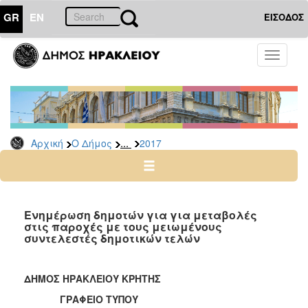
GR
EN
ΕΙΣΟΔΟΣ
Ο
Toggle
ΔΗΜΟΣ
navigati
Δελτία
Τύπου
Αρχείο
...
Αρχική
Ο Δήμος
2017
2026
2025
2024
2023
Ενημέρωση δημοτών για για μεταβολές
στις παροχές με τους μειωμένους
2022
συντελεστές δημοτικών τελών
2021
2020
ΔΗΜΟΣ ΗΡΑΚΛΕΙΟΥ ΚΡΗΤΗΣ
2019
ΓΡΑΦΕΙΟ ΤΥΠΟΥ