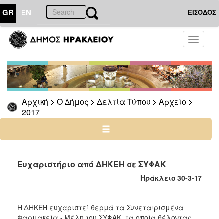
GR
EN
ΕΙΣΟΔΟΣ
Ο
Toggle
ΔΗΜΟΣ
navigati
Δελτία
Τύπου
Αρχείο
Αρχική
Ο Δήμος
Δελτία Τύπου
Αρχείο
2026
2017
2025
2024
2023
2022
Ευχαριστήριο από ΔΗΚΕΗ σε ΣΥΦΑΚ
2021
Ηράκλειο 30-3-17
2020
2019
Η ΔΗΚΕΗ ευχαριστεί θερμά τα Συνεταιρισμένα
Φαρμακεία - Μέλη του ΣΥΦΑΚ, τα οποία θέλοντας