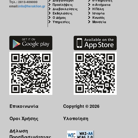
Διαγωνισμοί
e-Υπηρεσίες
Τηλ.: 2813-409000
ΑΝΘΕΚΤΙΚΗ
Προσλήψεις
e-Αιτήματα
email:
info@heraklion.gr
ΠΟΛΗ
Διαβουλεύσεις
Η Πόλη
Εκδηλώσεις
Ιστορία
Ο Δήμος
Κνωσός
Υπηρεσίες
Μουσεία
Επικοινωνία
Copyright © 2026
Όροι Χρήσης
Υλοποίηση
Δήλωση
Προσβασιμότητας