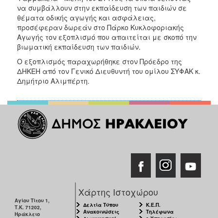
2018
να συμβάλλουν στην εκπαίδευση των παιδιών σε
2017
θέματα οδικής αγωγής και ασφάλειας,
προσέφεραν δωρεάν στο Πάρκο Κυκλοφοριακής
2016
Αγωγής τον εξοπλισμό που απαιτείται με σκοπό την
2015
βιωματική εκπαίδευση των παιδιών.
2013
Ο εξοπλισμός παραχωρήθηκε στον Πρόεδρο της
ΔΗΚΕΗ από τον Γενικό Διευθυντή του ομίλου ΣΥΦΑΚ κ.
2012
Δημήτριο Αλιμπέρτη.
2011
2010
2006
Ο
ΤΟΠΟΣ
ΜΑΣ
Χάρτης Ιστοχώρου
Αγίου Τίτου 1,
ΠΟΛΙΤΙΣΜΟΣ
Δελτία Τύπου
Κ.Ε.Π.
Τ.Κ. 71202,
Ανακοινώσεις
Τηλέφωνα
Ηράκλειο