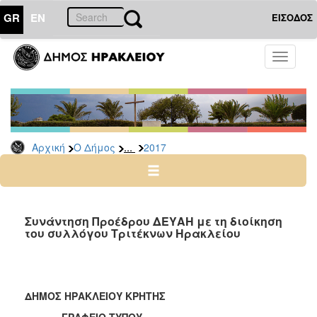
GR
EN
ΕΙΣΟΔΟΣ
Ο
Toggle
ΔΗΜΟΣ
navigati
Δελτία
Τύπου
Αρχείο
...
Αρχική
Ο Δήμος
2017
2026
2025
2024
2023
Συνάντηση Προέδρου ΔΕΥΑΗ με τη διοίκηση
του συλλόγου Τριτέκνων Ηρακλείου
2022
2021
2020
ΔΗΜΟΣ ΗΡΑΚΛΕΙΟΥ ΚΡΗΤΗΣ
2019
ΓΡΑΦΕΙΟ ΤΥΠΟΥ