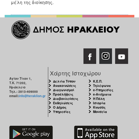
μέλη της διοίκησης.
Χάρτης Ιστοχώρου
Αγίου Τίτου 1,
Δελτία Τύπου
Κ.Ε.Π.
Τ.Κ. 71202,
Ανακοινώσεις
Τηλέφωνα
Ηράκλειο
Διαγωνισμοί
e-Υπηρεσίες
Τηλ.: 2813-409000
Προσλήψεις
e-Αιτήματα
email:
info@heraklion.gr
Διαβουλεύσεις
Η Πόλη
Εκδηλώσεις
Ιστορία
Ο Δήμος
Κνωσός
Υπηρεσίες
Μουσεία