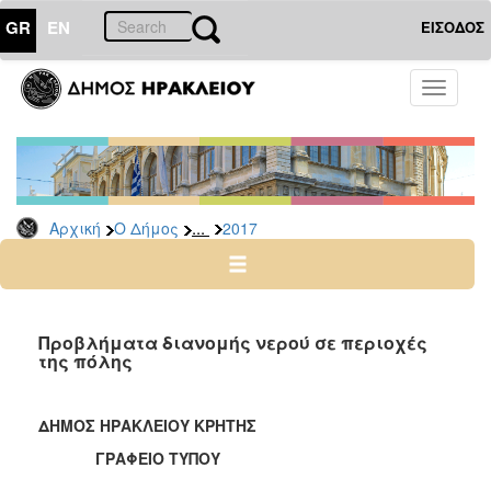
GR
EN
ΕΙΣΟΔΟΣ
Ο
Toggle
ΔΗΜΟΣ
navigati
Δελτία
Τύπου
Αρχείο
...
Αρχική
Ο Δήμος
2017
2026
2025
2024
2023
Προβλήματα διανομής νερού σε περιοχές
της πόλης
2022
2021
ΔΗΜΟΣ ΗΡΑΚΛΕΙΟΥ ΚΡΗΤΗΣ
2020
ΓΡΑΦΕΙΟ ΤΥΠΟΥ
2019