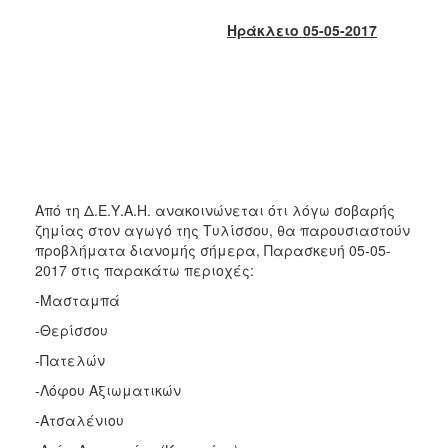
2018
Ηράκλειο 05-05-2017
2017
2016
2015
2013
2012
2011
Από τη Δ.Ε.Υ.Α.Η. ανακοινώνεται ότι λόγω σοβαρής
2010
ζημίας στον αγωγό της Τυλίσσου, θα παρουσιαστούν
2006
προβλήματα διανομής σήμερα, Παρασκευή 05-05-
2017 στις παρακάτω περιοχές:
-Μασταμπά
-Θερίσσου
Ο
ΤΟΠΟΣ
-Πατελών
ΜΑΣ
-Λόφου Αξιωματικών
ΠΟΛΙΤΙΣΜΟΣ
-Ατσαλένιου