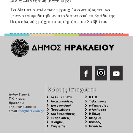
-Αγία Αικατερίνη (Κατοικίες)
ΑΝΘΕΚΤΙΚΗ
ΠΟΛΗ
Τα δίκτυα αυτών των περιοχών αναμένεται να
επανατροφοδοτηθούν σταδιακά από το βράδυ της
Παρασκευής μέχρι το μεσημέρι του Σαββάτου.
Χάρτης Ιστοχώρου
Αγίου Τίτου 1,
Δελτία Τύπου
Κ.Ε.Π.
Τ.Κ. 71202,
Ανακοινώσεις
Τηλέφωνα
Ηράκλειο
Διαγωνισμοί
e-Υπηρεσίες
Τηλ.: 2813-409000
Προσλήψεις
e-Αιτήματα
email:
info@heraklion.gr
Διαβουλεύσεις
Η Πόλη
Εκδηλώσεις
Ιστορία
Ο Δήμος
Κνωσός
Υπηρεσίες
Μουσεία