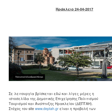
2018
2017
Ηράκλειο 24-04-2017
2016
2015
2013
2012
2011
2010
2006
Ο
ΤΟΠΟΣ
ΜΑΣ
Σε λειτουργία βρίσκεται εδώ και λίγες μέρες η
ιστοσελίδα της Δημοτικής Επιχείρησης Πολιτισμού
Τουρισμού και Ανάπτυξης Ηρακλείου (ΔΕΠΤΑΗ).
ΠΟΛΙΤΙΣΜΟΣ
Στόχος του site
www.deptah.gr
είναι η προβολή των