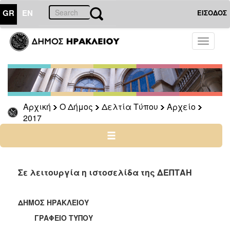
GR
EN
ΕΙΣΟΔΟΣ
Ο
Toggle
ΔΗΜΟΣ
navigati
Δελτία
Τύπου
Αρχείο
Αρχική
Ο Δήμος
Δελτία Τύπου
Αρχείο
2026
2017
2025
2024
2023
2022
Σε λειτουργία η ιστοσελίδα της ΔΕΠΤΑΗ
2021
2020
ΔΗΜΟΣ ΗΡΑΚΛΕΙΟΥ
2019
ΓΡΑΦΕΙΟ ΤΥΠΟΥ