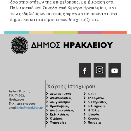
δραστηριοτήτων της επιχείρησης, με έμφαση στο
ΑΝΘΕΚΤΙΚΗ
Πολιτιστικό και Συνεδριακό Κέντρο Ηρακλείου, και
ΠΟΛΗ
των εκδηλώσεων οι οποίες πραγματοποιούνται στα
δημοτικά καταστήματα που διαχειρίζεται.
Χάρτης Ιστοχώρου
Αγίου Τίτου 1,
Δελτία Τύπου
Κ.Ε.Π.
Τ.Κ. 71202,
Ανακοινώσεις
Τηλέφωνα
Ηράκλειο
Διαγωνισμοί
e-Υπηρεσίες
Τηλ.: 2813-409000
Προσλήψεις
e-Αιτήματα
email:
info@heraklion.gr
Διαβουλεύσεις
Η Πόλη
Εκδηλώσεις
Ιστορία
Ο Δήμος
Κνωσός
Υπηρεσίες
Μουσεία