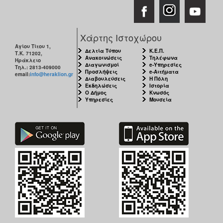
Χάρτης Ιστοχώρου
Αγίου Τίτου 1,
Δελτία Τύπου
Κ.Ε.Π.
Τ.Κ. 71202,
Ανακοινώσεις
Τηλέφωνα
Ηράκλειο
Διαγωνισμοί
e-Υπηρεσίες
Τηλ.: 2813-409000
Προσλήψεις
e-Αιτήματα
email:
info@heraklion.gr
Διαβουλεύσεις
Η Πόλη
Εκδηλώσεις
Ιστορία
Ο Δήμος
Κνωσός
Υπηρεσίες
Μουσεία