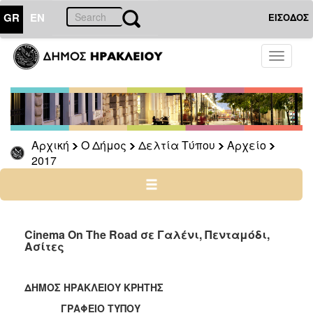
GR
EN
ΕΙΣΟΔΟΣ
Ο
Toggle
ΔΗΜΟΣ
navigati
Δελτία
Τύπου
Αρχείο
Αρχική
Ο Δήμος
Δελτία Τύπου
Αρχείο
2026
2017
2025
2024
2023
2022
Cinema On The Road σε Γαλένι, Πενταμόδι,
Ασίτες
2021
2020
ΔΗΜΟΣ ΗΡΑΚΛΕΙΟΥ ΚΡΗΤΗΣ
2019
ΓΡΑΦΕΙΟ ΤΥΠΟΥ