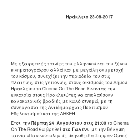
2018
2017
Ηράκλειο 23-08-2017
2016
2015
2013
2012
2011
Με εξαιρετικές ταινίες του ελληνικού και του ξένου
2010
κινηματογράφου αλλά και με μεγάλη συμμετοχή
2006
του κόσμου, συνεχίζει την περιοδεία του στις
πλατείες, στις γειτονιές, στους οικισμούς του Δήμου
Ηρακλείου το Cinema On The Road δίνοντας την
ευκαιρία στους Ηρακλειώτες να απολαύσουν
καλοκαιρινές βραδιές με καλό σινεμά, με τη
Ο
συνεργασία της Αντιδημαρχίας Πολιτισμού -
ΤΟΠΟΣ
Εθελοντισμού και της ΔΗΚΕΗ.
ΜΑΣ
Έτσι, την
Πέμπτη 24 Αυγούστου στις 21:00
το Cinema
On The Road θα βρεθεί
στο Γαλένι
με την Βέλγικη
ΠΟΛΙΤΙΣΜΟΣ
ταινία «Πανικούπολη» σε σκηνοθεσία Στεφάν Ομπιέ