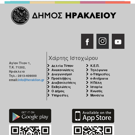
Χάρτης Ιστοχώρου
Αγίου Τίτου 1,
Δελτία Τύπου
Κ.Ε.Π.
Τ.Κ. 71202,
Ανακοινώσεις
Τηλέφωνα
Ηράκλειο
Διαγωνισμοί
e-Υπηρεσίες
Τηλ.: 2813-409000
Προσλήψεις
e-Αιτήματα
email:
info@heraklion.gr
Διαβουλεύσεις
Η Πόλη
Εκδηλώσεις
Ιστορία
Ο Δήμος
Κνωσός
Υπηρεσίες
Μουσεία