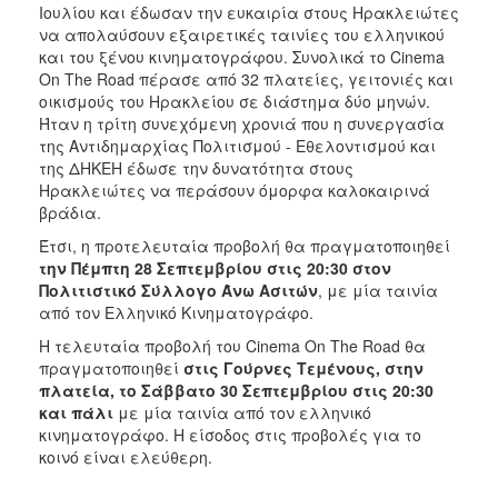
Ιουλίου και έδωσαν την ευκαιρία στους Ηρακλειώτες
ΑΝΘΕΚΤΙΚΗ
ΠΟΛΗ
να απολαύσουν εξαιρετικές ταινίες του ελληνικού
και του ξένου κινηματογράφου. Συνολικά το Cinema
On The Road πέρασε από 32 πλατείες, γειτονιές και
οικισμούς του Ηρακλείου σε διάστημα δύο μηνών.
Ήταν η τρίτη συνεχόμενη χρονιά που η συνεργασία
της Αντιδημαρχίας Πολιτισμού - Εθελοντισμού και
της ΔΗΚΕΗ έδωσε την δυνατότητα στους
Ηρακλειώτες να περάσουν όμορφα καλοκαιρινά
βράδια.
Έτσι, η προτελευταία προβολή θα πραγματοποιηθεί
την Πέμπτη 28 Σεπτεμβρίου στις 20:30 στον
Πολιτιστικό Σύλλογο Άνω Ασιτών
, με μία ταινία
από τον Ελληνικό Κινηματογράφο.
Η τελευταία προβολή του Cinema On The Road θα
πραγματοποιηθεί
στις Γούρνες Τεμένους, στην
πλατεία, το Σάββατο 30 Σεπτεμβρίου στις 20:30
και πάλι
με μία ταινία από τον ελληνικό
κινηματογράφο. Η είσοδος στις προβολές για το
κοινό είναι ελεύθερη.