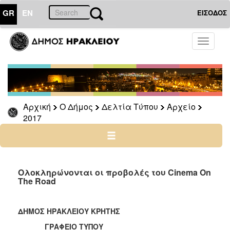
GR
EN
ΕΙΣΟΔΟΣ
Ο
Toggle
ΔΗΜΟΣ
navigati
Δελτία
Τύπου
Αρχείο
Αρχική
Ο Δήμος
Δελτία Τύπου
Αρχείο
2026
2017
2025
2024
2023
2022
Ολοκληρώνονται οι προβολές του Cinema On
The Road
2021
2020
ΔΗΜΟΣ ΗΡΑΚΛΕΙΟΥ ΚΡΗΤΗΣ
2019
ΓΡΑΦΕΙΟ ΤΥΠΟΥ