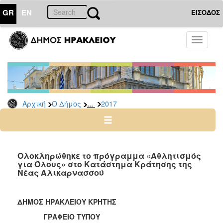
GR
EN
ΕΙΣΟΔΟΣ
Ο
Toggle
ΔΗΜΟΣ
navigati
Δελτία
Τύπου
Αρχείο
...
Αρχική
Ο Δήμος
2017
2026
2025
2024
2023
Ολοκληρώθηκε το πρόγραμμα «Αθλητισμός
για Όλους» στο Κατάστημα Κράτησης της
2022
Νέας Αλικαρνασσού
2021
2020
ΔΗΜΟΣ ΗΡΑΚΛΕΙΟΥ ΚΡΗΤΗΣ
2019
ΓΡΑΦΕΙΟ ΤΥΠΟΥ