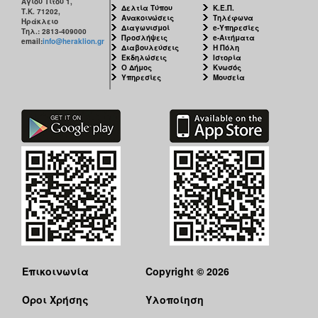
Αγίου Τίτου 1,
Δελτία Τύπου
Κ.Ε.Π.
Τ.Κ. 71202,
Ανακοινώσεις
Τηλέφωνα
Ηράκλειο
Διαγωνισμοί
e-Υπηρεσίες
Τηλ.: 2813-409000
Προσλήψεις
e-Αιτήματα
email:
info@heraklion.gr
Διαβουλεύσεις
Η Πόλη
Εκδηλώσεις
Ιστορία
Ο Δήμος
Κνωσός
Υπηρεσίες
Μουσεία
Επικοινωνία
Copyright © 2026
Όροι Χρήσης
Υλοποίηση