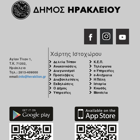
Χάρτης Ιστοχώρου
Αγίου Τίτου 1,
Δελτία Τύπου
Κ.Ε.Π.
Τ.Κ. 71202,
Ανακοινώσεις
Τηλέφωνα
Ηράκλειο
Διαγωνισμοί
e-Υπηρεσίες
Τηλ.: 2813-409000
Προσλήψεις
e-Αιτήματα
email:
info@heraklion.gr
Διαβουλεύσεις
Η Πόλη
Εκδηλώσεις
Ιστορία
Ο Δήμος
Κνωσός
Υπηρεσίες
Μουσεία