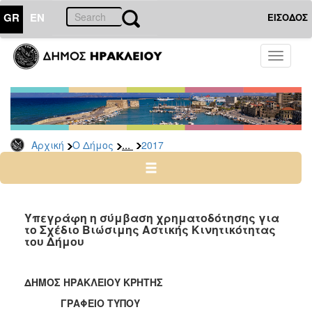
GR
EN
ΕΙΣΟΔΟΣ
Ο
Toggle
ΔΗΜΟΣ
navigati
Δελτία
Τύπου
Αρχείο
...
Αρχική
Ο Δήμος
2017
2026
2025
2024
2023
Υπεγράφη η σύμβαση χρηματοδότησης για
το Σχέδιο Βιώσιμης Αστικής Κινητικότητας
2022
του Δήμου
2021
2020
ΔΗΜΟΣ ΗΡΑΚΛΕΙΟΥ ΚΡΗΤΗΣ
2019
ΓΡΑΦΕΙΟ ΤΥΠΟΥ