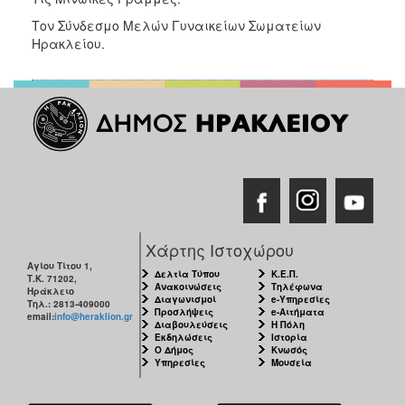
Τον Σύνδεσμο Μελών Γυναικείων Σωματείων
Ηρακλείου.
Χάρτης Ιστοχώρου
Αγίου Τίτου 1,
Δελτία Τύπου
Κ.Ε.Π.
Τ.Κ. 71202,
Ανακοινώσεις
Τηλέφωνα
Ηράκλειο
Διαγωνισμοί
e-Υπηρεσίες
Τηλ.: 2813-409000
Προσλήψεις
e-Αιτήματα
email:
info@heraklion.gr
Διαβουλεύσεις
Η Πόλη
Εκδηλώσεις
Ιστορία
Ο Δήμος
Κνωσός
Υπηρεσίες
Μουσεία