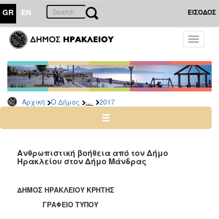
GR
EN
ΕΙΣΟΔΟΣ
Ο
Toggle
ΔΗΜΟΣ
navigati
Δελτία
Τύπου
Αρχείο
...
Αρχική
Ο Δήμος
2017
2026
2025
2024
2023
Ανθρωπιστική βοήθεια από τον Δήμο
Ηρακλείου στον Δήμο Μάνδρας
2022
2021
ΔΗΜΟΣ ΗΡΑΚΛΕΙΟΥ ΚΡΗΤΗΣ
2020
ΓΡΑΦΕΙΟ ΤΥΠΟΥ
2019