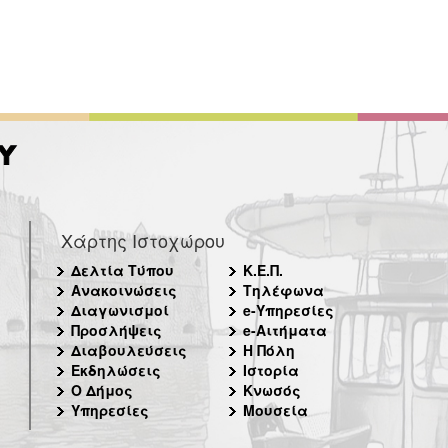
Χάρτης Ιστοχώρου
Δελτία Τύπου
Κ.Ε.Π.
Ανακοινώσεις
Τηλέφωνα
Διαγωνισμοί
e-Υπηρεσίες
Προσλήψεις
e-Αιτήματα
Διαβουλεύσεις
Η Πόλη
Εκδηλώσεις
Ιστορία
Ο Δήμος
Κνωσός
Υπηρεσίες
Μουσεία