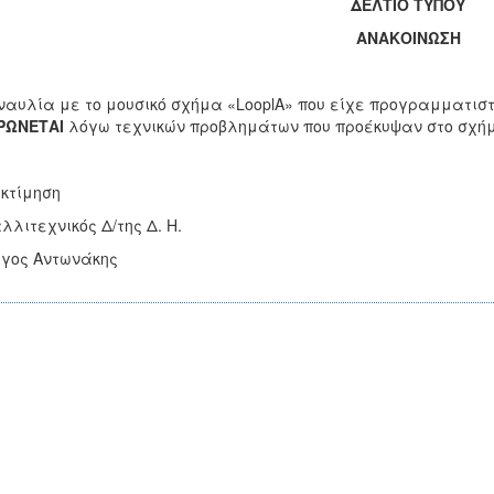
ΔΕΛΤΙΟ ΤΥΠΟΥ
ΑΝΑΚΟΙΝΩΣΗ
ναυλία με το μουσικό σχήμα «LooplA» που είχε προγραμματιστε
ΡΩΝΕΤΑΙ
λόγω τεχνικών προβλημάτων που προέκυψαν στο σχή
κτίμηση
λλιτεχνικός Δ/της Δ. Η.
γος Αντωνάκης