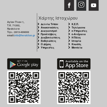
ΑΝΘΕΚΤΙΚΗ
ΠΟΛΗ
Χάρτης Ιστοχώρου
Αγίου Τίτου 1,
Δελτία Τύπου
Κ.Ε.Π.
Τ.Κ. 71202,
Ανακοινώσεις
Τηλέφωνα
Ηράκλειο
Διαγωνισμοί
e-Υπηρεσίες
Τηλ.: 2813-409000
Προσλήψεις
e-Αιτήματα
email:
info@heraklion.gr
Διαβουλεύσεις
Η Πόλη
Εκδηλώσεις
Ιστορία
Ο Δήμος
Κνωσός
Υπηρεσίες
Μουσεία