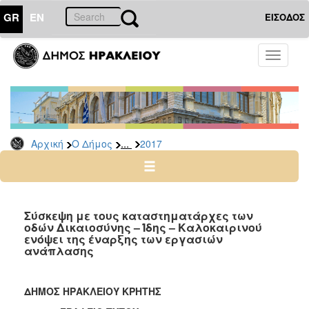
GR
EN
ΕΙΣΟΔΟΣ
Ο
Toggle
ΔΗΜΟΣ
navigati
Δελτία
Τύπου
Αρχείο
...
Αρχική
Ο Δήμος
2017
2026
2025
2024
2023
Σύσκεψη με τους καταστηματάρχες των
οδών Δικαιοσύνης – Ίδης – Καλοκαιρινού
2022
ενόψει της έναρξης των εργασιών
2021
ανάπλασης
2020
2019
ΔΗΜΟΣ ΗΡΑΚΛΕΙΟΥ ΚΡΗΤΗΣ