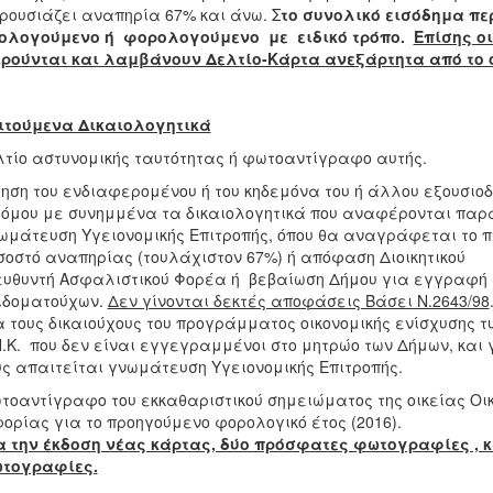
υσιάζει αναπηρία 67% και άνω. Σ
το συνολικό εισόδημα πε
ολογούμενο ή φορολογούμενο με ειδικό τρόπο.
Επίσης οι
ρούνται και λαμβάνουν Δελτίο-Κάρτα ανεξάρτητα από το 
ιτούμενα Δικαιολογητικά
λτίο αστυνομικής ταυτότητας ή φωτοαντίγραφο αυτής.
τηση του ενδιαφερομένου ή του κηδεμόνα του ή άλλου εξουσιο
ου με συνημμένα τα δικαιολογητικά που αναφέρονται παρ
ωμάτευση Υγειονομικής Επιτροπής, όπου θα αναγράφεται το 
στό αναπηρίας (τουλάχιστον 67%) ή απόφαση Διοικητικού
θυντή Ασφαλιστικού Φορέα ή βεβαίωση Δήμου για εγγραφή 
δοματούχων.
Δεν γίνονται δεκτές αποφάσεις Βάσει Ν.2643/98
α τους δικαιούχους του προγράμματος οικονομικής ενίσχυσης 
Κ. που δεν είναι εγγεγραμμένοι στο μητρώο των Δήμων, και γ
 απαιτείται γνωμάτευση Υγειονομικής Επιτροπής.
τοαντίγραφο του εκκαθαριστικού σημειώματος της οικείας Οι
ίας για το προηγούμενο φορολογικό έτος (2016).
α την έκδοση νέας κάρτας, δύο πρόσφατες φωτογραφίες , 
ογραφίες.