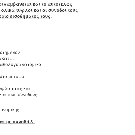
ριλαμβάνεται και το αυτοτελώς
 ολικά τυφλοί και οι συνοδοί τους
όριο εισοδήματός τους
.
δοτημένου
ακάτω.
παθολογοανατομικό
στο μητρώο
.
τυφλότητας και
ια τους συνοδούς
κονομικής
και με συνοδό 3