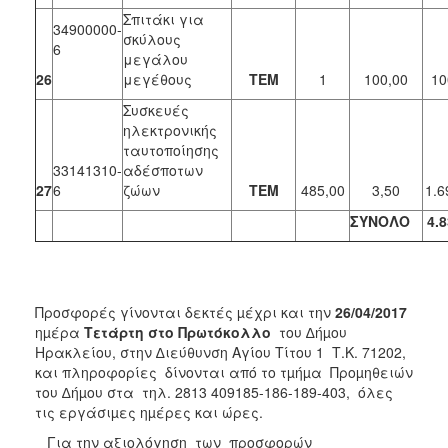
Σπιτάκι για
34900000-
σκύλους
6
μεγάλου
26
μεγέθους
ΤΕΜ
1
100,00
10
Συσκευές
ηλεκτρονικής
ταυτοποίησης
33141310-
αδέσποτων
27
6
ζώων
ΤΕΜ
485,00
3,50
1.6
ΣΥΝΟΛΟ
4.8
Προσφορές γίνονται δεκτές µέχρι και την
26/04/2017
ηµέρα
Τετάρτη στο Πρωτόκολλο
του ∆ήµου
Ηρακλείου, στην ∆ιεύθυνση Αγίου Τίτου 1 Τ.Κ. 71202,
και πληροφορίες δίνονται από το τµήµα Προµηθειών
του ∆ήµου στα τηλ. 2813 409185-186-189-403, όλες
τις εργάσιµες ηµέρες και ώρες.
Για την αξιολόγηση των προσφορών