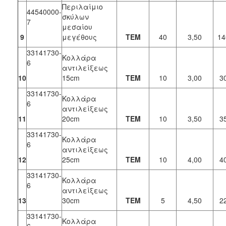
Περιλαίμιο
44540000-
σκύλων
7
μεσαίου
9
μεγέθους
ΤΕΜ
40
3,50
14
33141730-
Κολλάρα
6
αντιλείξεως
10
15cm
ΤΕΜ
10
3,00
3
33141730-
Κολλάρα
6
αντιλείξεως
11
20cm
ΤΕΜ
10
3,50
3
33141730-
Κολλάρα
6
αντιλείξεως
12
25cm
ΤΕΜ
10
4,00
4
33141730-
Κολλάρα
6
αντιλείξεως
13
30cm
ΤΕΜ
5
4,50
2
33141730-
Κολλάρα
6