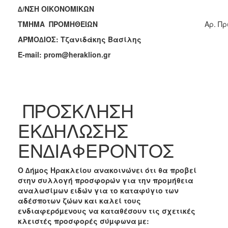
2018
∆/ΝΣΗ ΟΙΚΟΝΟΜΙΚΩΝ
2017
ΤΜΗΜΑ ΠΡΟΜΗΘΕΙΩΝ
Aρ. Πρ
2016
ΑΡΜΟ∆ΙΟΣ: Τζανιδάκης Βασίλης
2015
E-mail: prom@heraklion.gr
2013
2012
2011
ΠΡΟΣΚΛΗΣΗ
2010
ΕΚ∆ΗΛΩΣΗΣ
2006
ΕΝ∆ΙΑΦΕΡΟΝΤΟΣ
Ο ∆ήµος Ηρακλείου ανακοινώνει ότι θα προβεί
Ο
στην συλλογή προσφορών για την
προμήθεια
ΤΟΠΟΣ
ΜΑΣ
αναλωσίμων ειδών για το καταφύγιο των
αδέσποτων ζώων
και καλεί τους
ενδιαφερόµενους να καταθέσουν τις σχετικές
ΠΟΛΙΤΙΣΜΟΣ
κλειστές προσφορές σύµφωνα
µε: