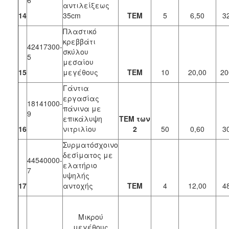
αντιλείξεως
14
35cm
ΤΕΜ
5
6,50
3
Πλαστικό
κρεββάτι
42417300-
σκύλου
5
μεσαίου
15
μεγέθους
ΤΕΜ
10
20,00
20
Γάντια
εργασίας
18141000-
πάνινα με
9
επικάλυψη
ΤΕΜ των
16
νιτριλίου
2
50
0,60
3
Συρματόσχοινο
δεσίματος με
44540000-
ελατήριο
7
υψηλής
17
αντοχής
TEM
4
12,00
4
Μικρού
μεγέθους