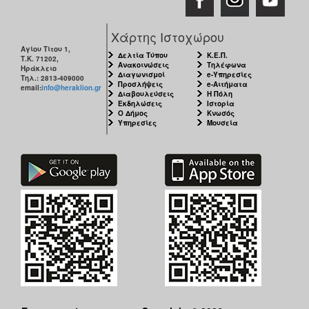
Χάρτης Ιστοχώρου
Αγίου Τίτου 1,
Δελτία Τύπου
Κ.Ε.Π.
Τ.Κ. 71202,
Ανακοινώσεις
Τηλέφωνα
Ηράκλειο
Διαγωνισμοί
e-Υπηρεσίες
Τηλ.: 2813-409000
Προσλήψεις
e-Αιτήματα
email:
info@heraklion.gr
Διαβουλεύσεις
Η Πόλη
Εκδηλώσεις
Ιστορία
Ο Δήμος
Κνωσός
Υπηρεσίες
Μουσεία