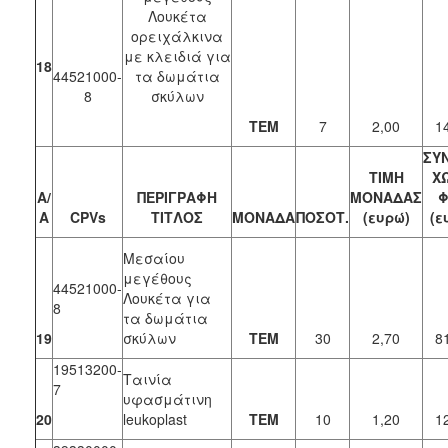
Λουκέτα
ορειχάλκινα
με κλειδιά για
18
44521000-
τα δωμάτια
8
σκύλων
ΤΕΜ
7
2,00
1
ΣΥ
ΤΙΜΗ
Χ
Α/
ΠΕΡΙΓΡΑΦΗ
ΜΟΝΑΔΑΣ
Φ
Α
CPVs
ΤΙΤΛΟΣ
ΜΟΝΑΔΑ
ΠΟΣΟΤ.
(ευρώ)
(ε
Μεσαίου
μεγέθους
44521000-
Λουκέτα για
8
τα δωμάτια
19
σκύλων
ΤΕΜ
30
2,70
8
19513200-
Ταινία
7
υφασμάτινη
20
leukoplast
ΤΕΜ
10
1,20
1