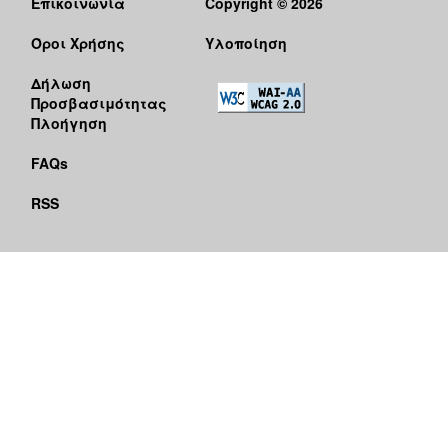
Επικοινωνία
Copyright © 2026
Όροι Χρήσης
Υλοποίηση
Δήλωση
Προσβασιμότητας
Πλοήγηση
FAQs
RSS