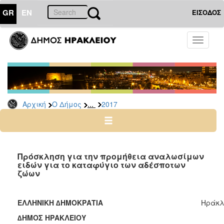
GR
EN
ΕΙΣΟΔΟΣ
Ο
Toggle
ΔΗΜΟΣ
navigati
Δελτία
Τύπου
Αρχείο
...
Αρχική
Ο Δήμος
2017
2026
2025
2024
2023
Πρόσκληση για την προμήθεια αναλωσίμων
ειδών για το καταφύγιο των αδέσποτων
2022
ζώων
2021
2020
ΕΛΛΗΝΙΚΗ ∆ΗΜΟΚΡΑΤΙΑ
Ηράκλε
2019
∆ΗΜΟΣ ΗΡΑΚΛΕΙΟΥ