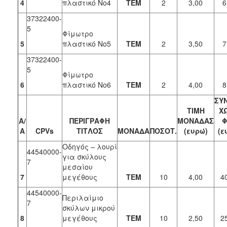
4
πλαστικό Νο4
ΤΕΜ
2
3,00
6
37322400-
5
Φίμωτρο
5
πλαστικό Νο5
ΤΕΜ
2
3,50
7
37322400-
5
Φίμωτρο
6
πλαστικό Νο6
ΤΕΜ
2
4,00
8
ΣΥ
ΤΙΜΗ
Χ
Α/
ΠΕΡΙΓΡΑΦΗ
ΜΟΝΑΔΑΣ
Φ
Α
CPVs
ΤΙΤΛΟΣ
ΜΟΝΑΔΑ
ΠΟΣΟΤ.
(ευρώ)
(ε
Οδηγός – λουρί
44540000-
για σκύλους
7
μεσαίου
7
μεγέθους
ΤΕΜ
10
4,00
4
44540000-
Περιλαίμιο
7
σκύλων μικρού
8
μεγέθους
ΤΕΜ
10
2,50
2