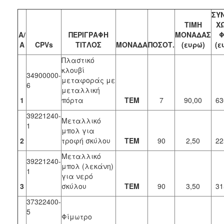
ΣΥ
ΤΙΜΗ
Χ
Α/
ΠΕΡΙΓΡΑΦΗ
ΜΟΝΑΔΑΣ
Φ
Α
CPVs
ΤΙΤΛΟΣ
ΜΟΝΑΔΑ
ΠΟΣΟΤ.
(ευρώ)
(ε
Πλαστικό
κλουβί
34900000-
μεταφοράς με
6
μεταλλική
1
πόρτα
ΤΕΜ
7
90,00
63
39221240-
Μεταλλικό
1
μπολ για
2
τροφή σκύλου
ΤΕΜ
90
2,50
22
Μεταλλικό
39221240-
μπολ (λεκάνη)
1
για νερό
3
σκύλου
ΤΕΜ
90
3,50
31
37322400-
5
Φίμωτρο