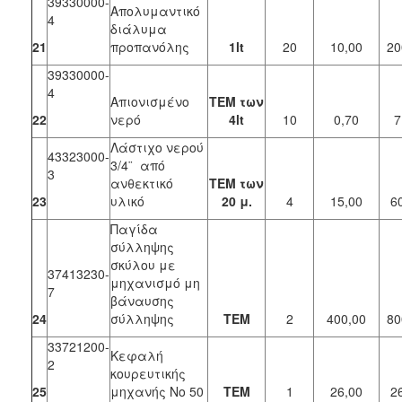
39330000-
Απολυμαντικό
4
διάλυμα
21
προπανόλης
1lt
20
10,00
20
39330000-
4
Απιονισμένο
TEM των
22
νερό
4lt
10
0,70
7
Λάστιχο νερού
43323000-
3/4¨ από
3
ανθεκτικό
ΤΕΜ των
23
υλικό
20 μ.
4
15,00
6
Παγίδα
σύλληψης
σκύλου με
37413230-
μηχανισμό μη
7
βάναυσης
24
σύλληψης
ΤΕΜ
2
400,00
80
33721200-
Κεφαλή
2
κουρευτικής
25
μηχανής Νο 50
ΤΕΜ
1
26,00
2