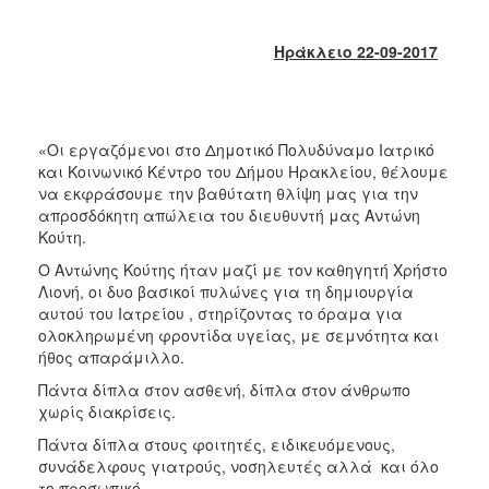
2018
2017
Ηράκλειο 22-09-2017
2016
2015
2013
«Οι εργαζόμενοι στο Δημοτικό Πολυδύναμο Ιατρικό
2012
και Κοινωνικό Κέντρο του Δήμου Ηρακλείου, θέλουμε
να εκφράσουμε την βαθύτατη θλίψη μας για την
2011
απροσδόκητη απώλεια του διευθυντή μας Αντώνη
2010
Κούτη.
2006
Ο Αντώνης Κούτης ήταν μαζί με τον καθηγητή Χρήστο
Λιονή, οι δυο βασικοί πυλώνες για τη δημιουργία
αυτού του Ιατρείου , στηρίζοντας το όραμα για
ολοκληρωμένη φροντίδα υγείας, με σεμνότητα και
ήθος απαράμιλλο.
Ο
ΤΟΠΟΣ
Πάντα δίπλα στον ασθενή, δίπλα στον άνθρωπο
ΜΑΣ
χωρίς διακρίσεις.
Πάντα δίπλα στους φοιτητές, ειδικευόμενους,
ΠΟΛΙΤΙΣΜΟΣ
συνάδελφους γιατρούς, νοσηλευτές αλλά και όλο
το προσωπικό.