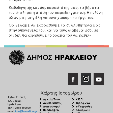
ΑΝΘΕΚΤΙΚΗ
ΠΟΛΗ
Καθοδηγητής και συμπαραστάτης μας, τα βήματα
του σταθερά η στάση του παραδειγματική. Η ευθύνη
όλων μας μεγάλη να συνεχίσουμε το έργο του.
Θα θέλαμε να εκφράσουμε τα συλλυπητήρια μας
στην οικογένεια του, και να τους διαβεβαιώσουμε
ότι δεν θα αφήσουμε το όραμά του να χαθεί»
Χάρτης Ιστοχώρου
Αγίου Τίτου 1,
Δελτία Τύπου
Κ.Ε.Π.
Τ.Κ. 71202,
Ανακοινώσεις
Τηλέφωνα
Ηράκλειο
Διαγωνισμοί
e-Υπηρεσίες
Τηλ.: 2813-409000
Προσλήψεις
e-Αιτήματα
email:
info@heraklion.gr