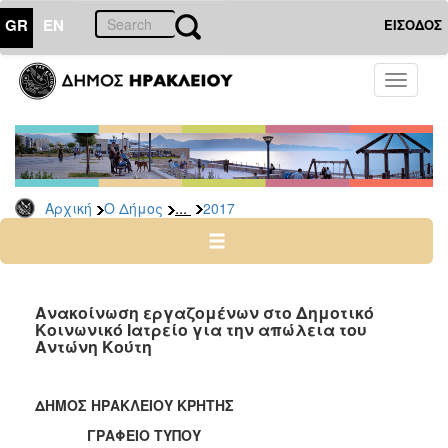
GR
EN
ΕΙΣΟΔΟΣ
Ο
Toggle
ΔΗΜΟΣ
navigati
Δελτία
Τύπου
Αρχείο
...
Αρχική
Ο Δήμος
2017
2026
2025
2024
2023
Ανακοίνωση εργαζομένων στο Δημοτικό
Κοινωνικό Ιατρείο για την απώλεια του
2022
Αντώνη Κούτη
2021
2020
ΔΗΜΟΣ ΗΡΑΚΛΕΙΟΥ ΚΡΗΤΗΣ
2019
ΓΡΑΦΕΙΟ ΤΥΠΟΥ