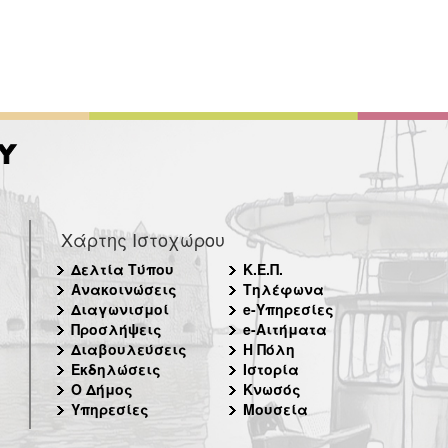
Χάρτης Ιστοχώρου
Δελτία Τύπου
Κ.Ε.Π.
Ανακοινώσεις
Τηλέφωνα
Διαγωνισμοί
e-Υπηρεσίες
Προσλήψεις
e-Αιτήματα
Διαβουλεύσεις
Η Πόλη
Εκδηλώσεις
Ιστορία
Ο Δήμος
Κνωσός
Υπηρεσίες
Μουσεία