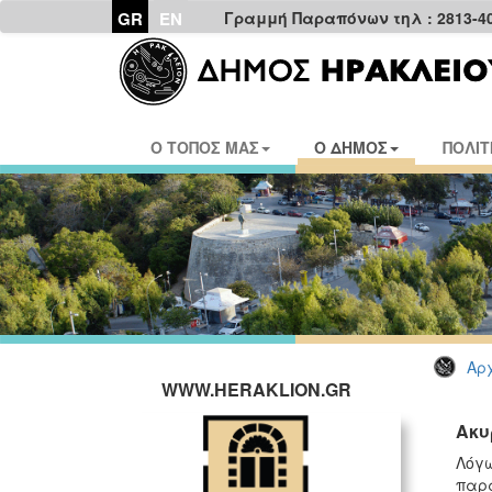
GR
EN
Γραμμή Παραπόνων τηλ : 2813-4
Ο ΤΟΠΟΣ ΜΑΣ
Ο ΔΗΜΟΣ
ΠΟΛΙΤ
Αρχ
WWW.HERAKLION.GR
Ακυ
Λόγω
παρ