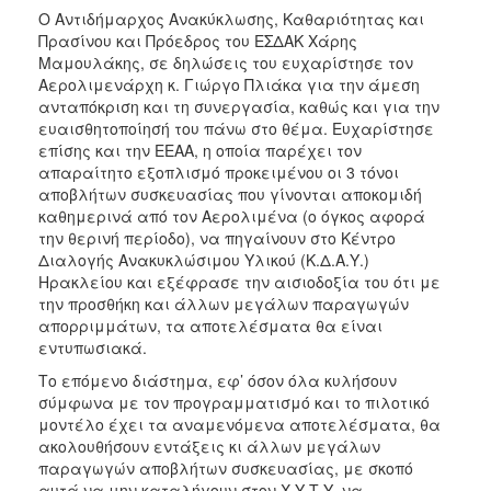
Ο Αντιδήμαρχος Ανακύκλωσης, Καθαριότητας και
Πρασίνου και Πρόεδρος του ΕΣΔΑΚ Χάρης
Μαμουλάκης, σε δηλώσεις του ευχαρίστησε τον
Αερολιμενάρχη κ. Γιώργο Πλιάκα για την άμεση
ανταπόκριση και τη συνεργασία, καθώς και για την
ευαισθητοποίησή του πάνω στο θέμα. Ευχαρίστησε
επίσης και την ΕΕΑΑ, η οποία παρέχει τον
απαραίτητο εξοπλισμό προκειμένου οι 3 τόνοι
αποβλήτων συσκευασίας που γίνονται αποκομιδή
καθημερινά από τον Αερολιμένα (ο όγκος αφορά
την θερινή περίοδο), να πηγαίνουν στο Κέντρο
Διαλογής Ανακυκλώσιμου Υλικού (Κ.Δ.Α.Υ.)
Ηρακλείου και εξέφρασε την αισιοδοξία του ότι με
την προσθήκη και άλλων μεγάλων παραγωγών
απορριμμάτων, τα αποτελέσματα θα είναι
εντυπωσιακά.
Το επόμενο διάστημα, εφ’ όσον όλα κυλήσουν
σύμφωνα με τον προγραμματισμό και το πιλοτικό
μοντέλο έχει τα αναμενόμενα αποτελέσματα, θα
ακολουθήσουν εντάξεις κι άλλων μεγάλων
παραγωγών αποβλήτων συσκευασίας, με σκοπό
αυτά να μην καταλήγουν στον Χ.Υ.Τ.Υ, να