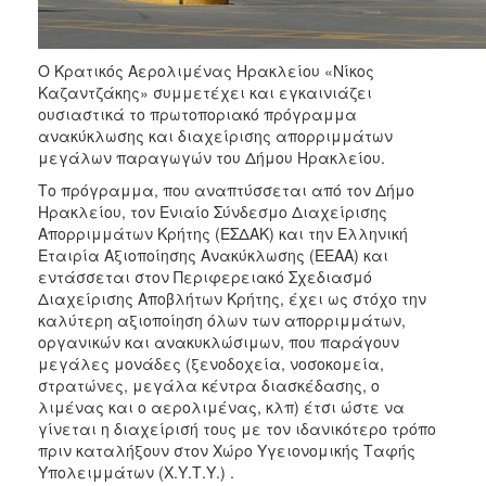
ΑΝΘΕΚΤΙΚΗ
ΠΟΛΗ
Ο Κρατικός Αερολιμένας Ηρακλείου «Νίκος
Καζαντζάκης» συμμετέχει και εγκαινιάζει
ουσιαστικά το πρωτοποριακό πρόγραμμα
ανακύκλωσης και διαχείρισης απορριμμάτων
μεγάλων παραγωγών του Δήμου Ηρακλείου.
Το πρόγραμμα, που αναπτύσσεται από τον Δήμο
Ηρακλείου, τον Ενιαίο Σύνδεσμο Διαχείρισης
Απορριμμάτων Κρήτης (ΕΣΔΑΚ) και την Ελληνική
Εταιρία Αξιοποίησης Ανακύκλωσης (ΕΕΑΑ) και
εντάσσεται στον Περιφερειακό Σχεδιασμό
Διαχείρισης Αποβλήτων Κρήτης, έχει ως στόχο την
καλύτερη αξιοποίηση όλων των απορριμμάτων,
οργανικών και ανακυκλώσιμων, που παράγουν
μεγάλες μονάδες (ξενοδοχεία, νοσοκομεία,
στρατώνες, μεγάλα κέντρα διασκέδασης, ο
λιμένας και ο αερολιμένας, κλπ) έτσι ώστε να
γίνεται η διαχείρισή τους με τον ιδανικότερο τρόπο
πριν καταλήξουν στον Χώρο Υγειονομικής Ταφής
Υπολειμμάτων (Χ.Υ.Τ.Υ.) .