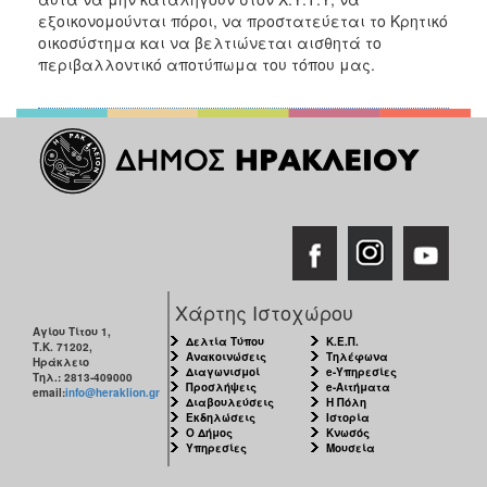
εξοικονομούνται πόροι, να προστατεύεται το Κρητικό
οικοσύστημα και να βελτιώνεται αισθητά το
περιβαλλοντικό αποτύπωμα του τόπου μας.
Χάρτης Ιστοχώρου
Αγίου Τίτου 1,
Δελτία Τύπου
Κ.Ε.Π.
Τ.Κ. 71202,
Ανακοινώσεις
Τηλέφωνα
Ηράκλειο
Διαγωνισμοί
e-Υπηρεσίες
Τηλ.: 2813-409000
Προσλήψεις
e-Αιτήματα
email:
info@heraklion.gr
Διαβουλεύσεις
Η Πόλη
Εκδηλώσεις
Ιστορία
Ο Δήμος
Κνωσός
Υπηρεσίες
Μουσεία