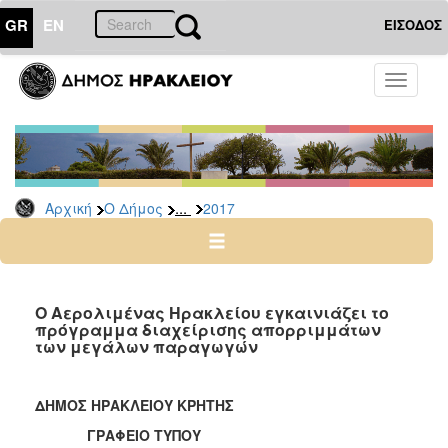
GR
EN
ΕΙΣΟΔΟΣ
Ο
Toggle
ΔΗΜΟΣ
navigati
Δελτία
Τύπου
Αρχείο
...
Αρχική
Ο Δήμος
2017
2026
2025
2024
2023
Ο Αερολιμένας Ηρακλείου εγκαινιάζει το
πρόγραμμα διαχείρισης απορριμμάτων
2022
των μεγάλων παραγωγών
2021
2020
ΔΗΜΟΣ ΗΡΑΚΛΕΙΟΥ ΚΡΗΤΗΣ
2019
ΓΡΑΦΕΙΟ ΤΥΠΟΥ