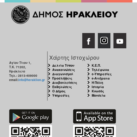
Χάρτης Ιστοχώρου
Αγίου Τίτου 1,
Δελτία Τύπου
Κ.Ε.Π.
Τ.Κ. 71202,
Ανακοινώσεις
Τηλέφωνα
Ηράκλειο
Διαγωνισμοί
e-Υπηρεσίες
Τηλ.: 2813-409000
Προσλήψεις
e-Αιτήματα
email:
info@heraklion.gr
Διαβουλεύσεις
Η Πόλη
Εκδηλώσεις
Ιστορία
Ο Δήμος
Κνωσός
Υπηρεσίες
Μουσεία