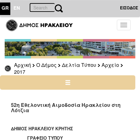
GR
EN
ΕΙΣΟΔΟΣ
Ο
Toggle
ΔΗΜΟΣ
navigati
Δελτία
Τύπου
Αρχείο
Αρχική
Ο Δήμος
Δελτία Τύπου
Αρχείο
2026
2017
2025
2024
2023
2022
52η Εθελοντική Αιμοδοσία Ηρακλείου στη
Λότζια
2021
2020
ΔΗΜΟΣ ΗΡΑΚΛΕΙΟΥ ΚΡΗΤΗΣ
2019
ΓΡΑΦΕΙΟ ΤΥΠΟΥ