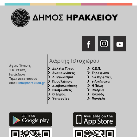
Χάρτης Ιστοχώρου
Αγίου Τίτου 1,
Δελτία Τύπου
Κ.Ε.Π.
Τ.Κ. 71202,
Ανακοινώσεις
Τηλέφωνα
Ηράκλειο
Διαγωνισμοί
e-Υπηρεσίες
Τηλ.: 2813-409000
Προσλήψεις
e-Αιτήματα
email:
info@heraklion.gr
Διαβουλεύσεις
Η Πόλη
Εκδηλώσεις
Ιστορία
Ο Δήμος
Κνωσός
Υπηρεσίες
Μουσεία