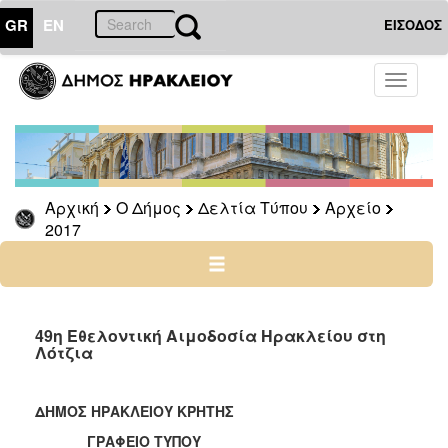
GR
EN
ΕΙΣΟΔΟΣ
Ο
Toggle
ΔΗΜΟΣ
navigati
Δελτία
Τύπου
Αρχείο
Αρχική
Ο Δήμος
Δελτία Τύπου
Αρχείο
2026
2017
2025
2024
2023
2022
49η Εθελοντική Αιμοδοσία Ηρακλείου στη
Λότζια
2021
2020
ΔΗΜΟΣ ΗΡΑΚΛΕΙΟΥ ΚΡΗΤΗΣ
2019
ΓΡΑΦΕΙΟ ΤΥΠΟΥ