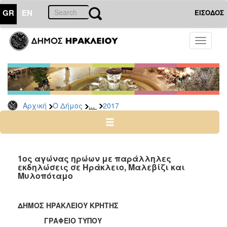
GR
EN
ΕΙΣΟΔΟΣ
Ο
Toggle
ΔΗΜΟΣ
navigati
Δελτία
Τύπου
Αρχείο
...
Αρχική
Ο Δήμος
2017
2026
2025
2024
2023
1ος αγώνας ηρώων με παράλληλες
εκδηλώσεις σε Ηράκλειο, Μαλεβίζι και
2022
Μυλοπόταμο
2021
2020
ΔΗΜΟΣ ΗΡΑΚΛΕΙΟΥ ΚΡΗΤΗΣ
2019
ΓΡΑΦΕΙΟ ΤΥΠΟΥ