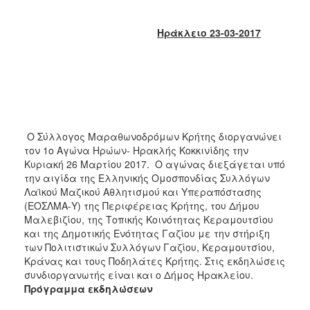
2018
2017
Ηράκλειο 23-03-2017
2016
2015
2013
2012
2011
Ο Σύλλογος Μαραθωνοδρόμων Κρήτης διοργανώνει
2010
τον 1ο Αγώνα Ηρώων- Ηρακλής Κοκκινίδης την
Κυριακή 26 Μαρτίου 2017. Ο αγώνας διεξάγεται υπό
2006
την αιγίδα της Ελληνικής Ομοσπονδίας Συλλόγων
Λαϊκού Μαζικού Αθλητισμού και Υπεραπόστασης
(ΕΟΣΛΜΑ-Υ) της Περιφέρειας Κρήτης, του Δήμου
Μαλεβιζίου, της Τοπικής Κοινότητας Κεραμουτσίου
και της Δημοτικής Ενότητας Γαζίου με την στήριξη
Ο
ΤΟΠΟΣ
των Πολιτιστικών Συλλόγων Γαζίου, Κεραμουτσίου,
ΜΑΣ
Κράνας και τους Ποδηλάτες Κρήτης. Στις εκδηλώσεις
συνδιοργανωτής είναι και ο Δήμος Ηρακλείου.
ΠΟΛΙΤΙΣΜΟΣ
Πρόγραμμα εκδηλώσεων