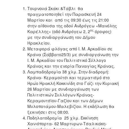
ΑΝΘΕΚΤΙΚΗ
ΠΟΛΗ
Τουρνουά Σκάκι &Τάβλι θα
πραγματοποιηθεί την Παρασκευή 24
Μαρτίου και από τις 09:30 έως τις 21:00
στην αίθουσα της οδού Ανδρόγεω «Μανόλης
ος
Καρέλλης» (οδό Ανδρόγεω 2, 2
όροφος)
με την συνδιοργάνωση του Δήμου
Ηρακλείου.
Μεταφορά φλόγας από Ι. Μ. Αρκαδίου σε
Κράνα (Σάββατο25/3) με συνδιοργάνωση την
Ι. Μ. Αρκαδίου τον Πολιτιστικό Σύλλογο
Κράνας και την ενορία Παναγίας Κράνας.
Λαμπαδηδρομία 38 χλμ. Στην διαδρομή:
Κράνα- Κεραμούτσι και τερματισμό στο
Ηρώο Ηρακλή Κοκκινίδη στο Γάζι την Κυριακή
26 Μαρτίου με συνδιοργάνωση των
Πολιτιστικών Συλλόγων Κράνας-
Κεραμουτσίου-Γαζίου και των Δήμων
Μυλοποτάμου-Μαλεβιζίου. Η εκδήλωση θα
ξεκινήσει στις 08:00.
Ποδηλατοδρομία 25 χλμ. Εκκίνηση
Χανιόπορτα- 62 Μαρτυρων-Τσαλικάκη-