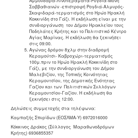
Αμμουδάρα-Λινοπεράματα-Ρογδιά-Μονή
Σαββαθιανών -επιστροφή Ρογδιά-Αλμυρός-
Σκαφιδαρά-τερματισμός στο Ηρώο Ηρακλή
Κοκκινίδη στο Γάζι. Η εκδήλωση είναι με την
συνδιοργάνωση του Δήμου Ηρακλείου τους
Ποδηλάτες Κρήτης και το Πολιτιστικό Κέντρο
Αγίας Μαρίνας. Η εκδήλωση θα ξεκινήσει
στις 09:00.
Αγώνας δρόμου 8χλμ στην διαδρομή
Κεραμούτσι- Καβροχώρι-τερματισμός
100μ.πριν το Ηρώο Ηρακλή Κοκκινίδη στο
Γάζι, με την συνδιοργάνωση του Δήμου
Μαλεβιζίου, της Τοπικής Κοινότητας
Κεραμουτσίου, της Δημοτικής Ενότητας
Γαζίου και των Πολιτιστικών Συλλόγων
Κεραμουτσίου-Γαζίου. Η εκδήλωση θα
ξεκινήσει στις 12:00.
Δηλώσεις συμμετοχής στα τηλέφωνα:
Καμπαξής Σπυρίδων (ΕΟΣΛΜΑ-Υ) 6972016000
Κόκκινος Δράκος (Σύλλογος Μαραθωνοδρόμων
Κρήτης) 6936855357