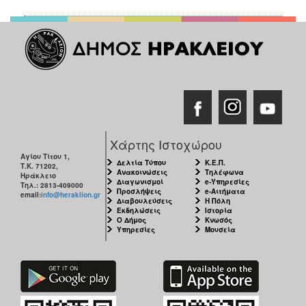
Χάρτης Ιστοχώρου
Αγίου Τίτου 1,
Δελτία Τύπου
Κ.Ε.Π.
Τ.Κ. 71202,
Ανακοινώσεις
Τηλέφωνα
Ηράκλειο
Διαγωνισμοί
e-Υπηρεσίες
Τηλ.: 2813-409000
Προσλήψεις
e-Αιτήματα
email:
info@heraklion.gr
Διαβουλεύσεις
Η Πόλη
Εκδηλώσεις
Ιστορία
Ο Δήμος
Κνωσός
Υπηρεσίες
Μουσεία