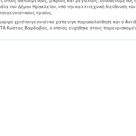
ς στους αθλούμενους, μικρούς και μεγάλους, συνοδευόμενος α
δία του Δήμου Ηρακλείου, υπό την καλλιτεχνική διεύθυνση του
τουγεννιάτικους ύμνους.
μορφο χριστουγεννιάτικο χάπενιγκ παρακολούθησε και ο Αντι
ΤΑ Κώστας Βαρδαβάς, ο οποίος ευχήθηκε στους παρευρισκομέ