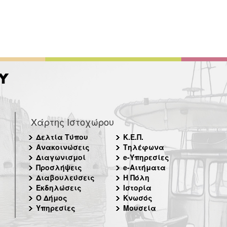
Χάρτης Ιστοχώρου
Δελτία Τύπου
Κ.Ε.Π.
Ανακοινώσεις
Τηλέφωνα
Διαγωνισμοί
e-Υπηρεσίες
Προσλήψεις
e-Αιτήματα
Διαβουλεύσεις
Η Πόλη
Εκδηλώσεις
Ιστορία
Ο Δήμος
Κνωσός
Υπηρεσίες
Μουσεία