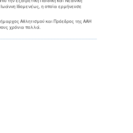
πό την εξαιρετική Παιδική και Νεανική
 Ιωάννη Ιδομενέως, η οποία ερμήνευσε
δήμαρχος Αθλητισμού και Πρόεδρος της ΑΑΗ
νους χρόνια πολλά.