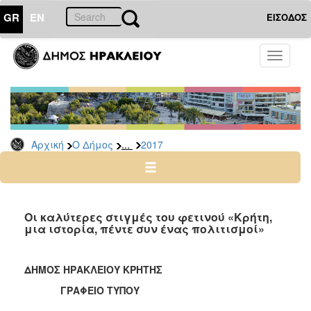
GR
EN
ΕΙΣΟΔΟΣ
Ο
Toggle
ΔΗΜΟΣ
navigati
Δελτία
Τύπου
Αρχείο
...
Αρχική
Ο Δήμος
2017
2026
2025
2024
2023
Οι καλύτερες στιγμές του φετινού «Κρήτη,
μια ιστορία, πέντε συν ένας πολιτισμοί»
2022
2021
ΔΗΜΟΣ ΗΡΑΚΛΕΙΟΥ ΚΡΗΤΗΣ
2020
ΓΡΑΦΕΙΟ ΤΥΠΟΥ
2019