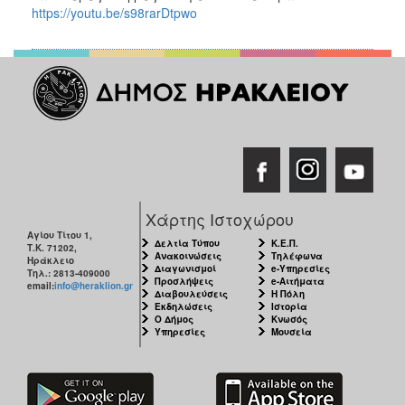
ΑΝΘΕΚΤΙΚΗ
https://youtu.be/s98rarDtpwo
ΠΟΛΗ
Χάρτης Ιστοχώρου
Αγίου Τίτου 1,
Δελτία Τύπου
Κ.Ε.Π.
Τ.Κ. 71202,
Ανακοινώσεις
Τηλέφωνα
Ηράκλειο
Διαγωνισμοί
e-Υπηρεσίες
Τηλ.: 2813-409000
Προσλήψεις
e-Αιτήματα
email:
info@heraklion.gr
Διαβουλεύσεις
Η Πόλη
Εκδηλώσεις
Ιστορία
Ο Δήμος
Κνωσός
Υπηρεσίες
Μουσεία