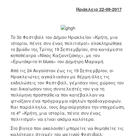
2018
Ηράκλειο 22-09-2017
2017
2016
2015
2013
To 3o Φεστιβάλ του Δήμου Ηρακλείου «Κρήτη, μια
ιστορία, πέντε συν ένας πολιτισμοί» ολοκληρώθηκε
2012
το βράδυ της Τρίτης 19 Σεπτεμβρίου, στο κατάμεστο
2011
κηποθέατρο «Νίκος Καζαντζάκης», με τον
«Ερωτόκριτο in blues» του Δημήτρη Μαραμή.
2010
Από τις 24 Αυγούστου έως τις 19 Σεπτεμβρίου, οι
2006
Ηρακλειώτες αγκάλιασαν με θέρμη όλες τις
εκδηλώσεις του Φεστιβάλ, γέμισαν τους χώρους του
και δικαίωσαν τους συντελεστές του για τη
πολύμηνη προσπάθεια που κατέβαλλαν να
φτιάξουν ένα πρόγραμμα υψηλών προδιαγραφών.
Ο
Και παράλληλα, τους δημιούργησαν την υποχρέωση,
ΤΟΠΟΣ
ΜΑΣ
ο
το 4
«Κρήτη, μια ιστορία, πέντε συν ένας
πολιτισμοί» να είναι ακόμα καλύτερο.
ΠΟΛΙΤΙΣΜΟΣ
Στο βίντεο που ακολουθεί μπορείτε να θυμηθείτε τις
καλύτερες στιγμές του φετινού Φεστιβάλ: