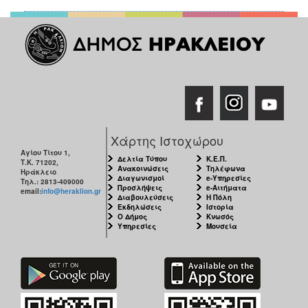
Χάρτης Ιστοχώρου
Αγίου Τίτου 1,
Δελτία Τύπου
Κ.Ε.Π.
Τ.Κ. 71202,
Ανακοινώσεις
Τηλέφωνα
Ηράκλειο
Διαγωνισμοί
e-Υπηρεσίες
Τηλ.: 2813-409000
Προσλήψεις
e-Αιτήματα
email:
info@heraklion.gr
Διαβουλεύσεις
Η Πόλη
Εκδηλώσεις
Ιστορία
Ο Δήμος
Κνωσός
Υπηρεσίες
Μουσεία