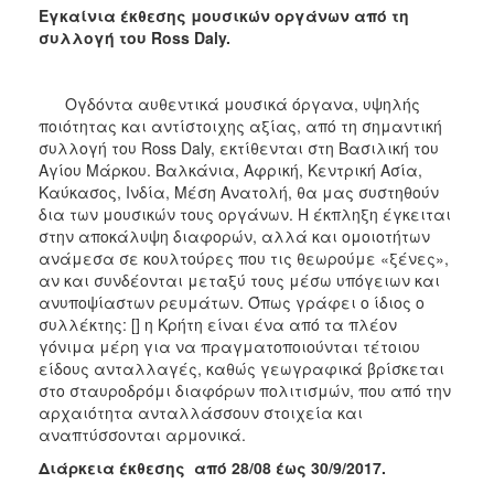
Εγκαίνια έκθεσης μουσικών οργάνων από τη
συλλογή του
Ross
Daly
.
Ογδόντα αυθεντικά μουσικά όργανα, υψηλής
ποιότητας και αντίστοιχης αξίας, από τη σημαντική
συλλογή του Ross Daly, εκτίθενται στη Βασιλική του
Αγίου Μάρκου. Βαλκάνια, Αφρική, Κεντρική Ασία,
Καύκασος, Ινδία, Μέση Ανατολή, θα μας συστηθούν
δια των μουσικών τους οργάνων. Η έκπληξη έγκειται
στην αποκάλυψη διαφορών, αλλά και ομοιοτήτων
ανάμεσα σε κουλτούρες που τις θεωρούμε «ξένες»,
αν και συνδέονται μεταξύ τους μέσω υπόγειων και
ανυποψίαστων ρευμάτων. Όπως γράφει ο ίδιος ο
συλλέκτης: [] η Κρήτη είναι ένα από τα πλέον
γόνιμα μέρη για να πραγματοποιούνται τέτοιου
είδους ανταλλαγές, καθώς γεωγραφικά βρίσκεται
στο σταυροδρόμι διαφόρων πολιτισμών, που από την
αρχαιότητα ανταλλάσσουν στοιχεία και
αναπτύσσονται αρμονικά.
Διάρκεια έκθεσης από 28/08 έως 30/9/2017.