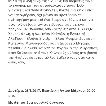
όπλα τη φωνή τους, τις κινήσεις του σώματος τους,
το χιούμορ και τον αυτοσαρκασμό τους. Πόσο
γυναίκες και πόσο στρίγγλες πρέπει να είναι για
να καταφέρουν, όχι μόνον να κρατήσουν το
ενδιαφέρον μας επί ένα δίωρο σχεδόν, μα και να
μας ταξιδέψουν, ανταμείβοντάς μας με ένα
πρόγραμμα πλούσιο, όσο και πρωτότυπο. Η Αλεξία
Χρυσομάλλη, η Αλμπένα Κούτοβα, η Βασιλική
Αλεξίου, η Ελιόνα Σινιάρι η Ελσα Μουρατίδου και η
Κατερίνα Μαυροφρύδου και η Δωροθέα Μιχαήλ,
πετούν κυριολεκτικά από τα παράλια της Μικρασίας
στον Καύκασο, από τους Κελτικούς μύθους στα βουνά
της Ηπείρου και όπου αλλού βάζει ο νους σας και ο
δικός τους.
Δευτέρα, 28/8/2017, Βασιλική Αγίου Μάρκου, 20:00
μ.μ.
Με όχημα ένα μουσικό όργανο.