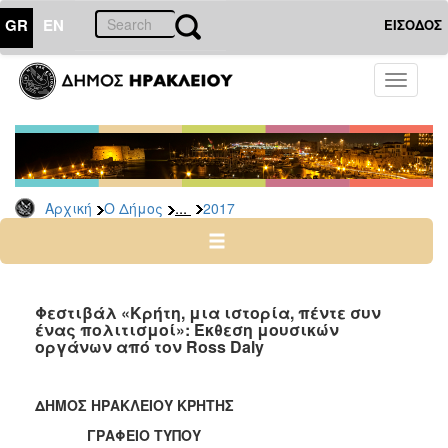
GR
EN
ΕΙΣΟΔΟΣ
Ο
Toggle
ΔΗΜΟΣ
navigati
Δελτία
Τύπου
Αρχείο
...
Αρχική
Ο Δήμος
2017
2026
2025
2024
2023
Φεστιβάλ «Κρήτη, μια ιστορία, πέντε συν
ένας πολιτισμοί»: Έκθεση μουσικών
2022
οργάνων από τον Ross Daly
2021
2020
ΔΗΜΟΣ ΗΡΑΚΛΕΙΟΥ ΚΡΗΤΗΣ
2019
ΓΡΑΦΕΙΟ ΤΥΠΟΥ