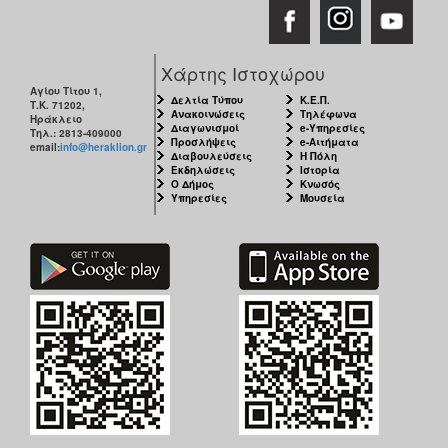
Χάρτης Ιστοχώρου
Αγίου Τίτου 1,
Δελτία Τύπου
Κ.Ε.Π.
Τ.Κ. 71202,
Ανακοινώσεις
Τηλέφωνα
Ηράκλειο
Διαγωνισμοί
e-Υπηρεσίες
Τηλ.: 2813-409000
Προσλήψεις
e-Αιτήματα
email:
info@heraklion.gr
Διαβουλεύσεις
Η Πόλη
Εκδηλώσεις
Ιστορία
Ο Δήμος
Κνωσός
Υπηρεσίες
Μουσεία