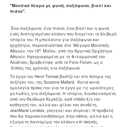
ΑΝΘΕΚΤΙΚΗ
"Μουσικό θέαμα με φωνή, σαξόφωνο, βιολί και
ΠΟΛΗ
πιάνο".
Ένα σαξόφωνο, ένα πιάνο, ένα βιολί και η φωνή
ενός δυστυχισμένου κλόουν που διηγείται τη θλιβερή
ιστορία του. Η μπαλάντα για σαξόφωνο και
ορχήστρα, παρουσιάστηκε στο Μέγαρο Μουσικής
η
Αθηνών, την 19
Μαΐου, από την Κρατική Ορχήστρα
Αθηνών. Ηχογραφημένη με τη Φιλαρμονική του
Λονδίνου, βραβεύτηκε από το Fono Forum, ως ο
δίσκος της χρονιάς για σαξόφωνο.
Το έργο του Henri Tomasi βασίζεται στο ποίημα της
συζύγου του, της Suzanne Mallard. Κατά κοινή
ομολογία πρόκειται για το έργο με τις ωραιότερες
μελωδίες για σαξόφωνο. Η ιστορία, διασκευασμένη
από τον Θεόδωρο Κερκέζο, καθ΄υπόδειξιν του
καθηγητή του, αλλά και φίλου του συνθέτη,
JeanMarie Londeix, γοητεύει και συγκινεί. Η προβολή
που θα παρακολουθήσουμε στην οθόνη, αλλά και η
εξαίρετη παντομίμα του κλόουν επί σκηνής,