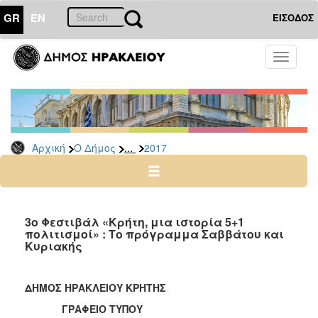
GR
EN
ΕΙΣΟΔΟΣ
Ο
Toggle
ΔΗΜΟΣ
navigati
Δελτία
Τύπου
Αρχείο
...
Αρχική
Ο Δήμος
2017
2026
2025
2024
2023
3ο Φεστιβάλ «Κρήτη, μια ιστορία 5+1
πολιτισμοί» : Το πρόγραμμα Σαββάτου και
2022
Κυριακής
2021
2020
ΔΗΜΟΣ ΗΡΑΚΛΕΙΟΥ ΚΡΗΤΗΣ
2019
ΓΡΑΦΕΙΟ ΤΥΠΟΥ