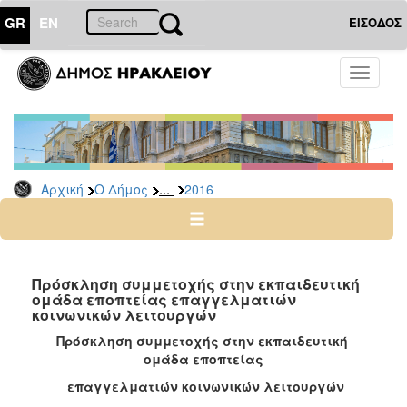
GR
EN
ΕΙΣΟΔΟΣ
Ο
Toggle
ΔΗΜΟΣ
navigati
Δελτία
Τύπου
Αρχείο
...
Αρχική
Ο Δήμος
2016
2026
2025
2024
2023
Πρόσκληση συμμετοχής στην εκπαιδευτική
ομάδα εποπτείας επαγγελματιών
2022
κοινωνικών λειτουργών
2021
Πρόσκληση
σ
υμμετοχής στην εκπαιδευτική
2020
ομάδα εποπτείας
2019
επαγγελματιών κοινωνικών λειτουργών