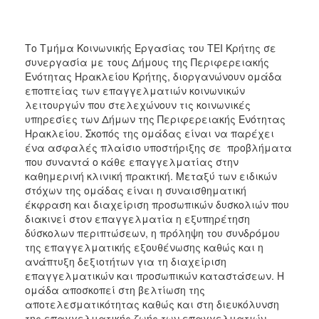
2018
2017
2016
Το Τμήμα Κοινωνικής Εργασίας του ΤΕΙ Κρήτης σε
συνεργασία με τους Δήμους της Περιφερειακής
2015
Ενότητας Ηρακλείου Κρήτης, διοργανώνουν ομάδα
2013
εποπτείας των επαγγελματιών κοινωνικών
λειτουργών που στελεχώνουν τις κοινωνικές
2012
υπηρεσίες των Δήμων της Περιφερειακής Ενότητας
2011
Ηρακλείου. Σκοπός της ομάδας είναι να παρέχει
ένα ασφαλές πλαίσιο υποστήριξης σε προβλήματα
2010
που συναντά ο κάθε επαγγελματίας στην
2006
καθημερινή κλινική πρακτική. Μεταξύ των ειδικών
στόχων της ομάδας είναι η συναισθηματική
έκφραση και διαχείριση προσωπικών δυσκολιών που
διακινεί στον επαγγελματία η εξυπηρέτηση
δύσκολων περιπτώσεων, η πρόληψη του συνδρόμου
Ο
της επαγγελματικής εξουθένωσης καθώς και η
ΤΟΠΟΣ
ανάπτυξη δεξιοτήτων για τη διαχείριση
ΜΑΣ
επαγγελματικών και προσωπικών καταστάσεων. Η
ομάδα αποσκοπεί στη βελτίωση της
ΠΟΛΙΤΙΣΜΟΣ
αποτελεσματικότητας καθώς και στη διευκόλυνση
της επαγγελματικής ζωής των επαγγελματιών.