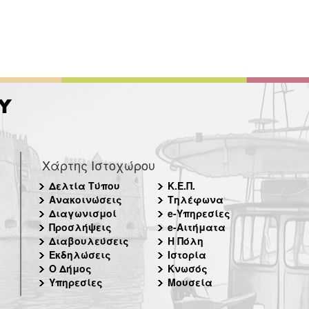
Χάρτης Ιστοχώρου
Δελτία Τύπου
Κ.Ε.Π.
Ανακοινώσεις
Τηλέφωνα
Διαγωνισμοί
e-Υπηρεσίες
Προσλήψεις
e-Αιτήματα
Διαβουλεύσεις
Η Πόλη
Εκδηλώσεις
Ιστορία
Ο Δήμος
Κνωσός
Υπηρεσίες
Μουσεία