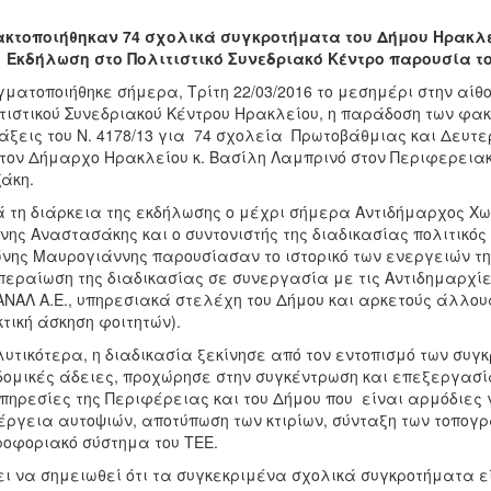
ακτοποιήθηκαν 74 σχολικά συγκροτήματα του Δήμου Ηρακλεί
Εκδήλωση στο Πολιτιστικό Συνεδριακό Κέντρο παρουσία τ
ματοποιήθηκε σήμερα, Τρίτη 22/03/2016 το μεσημέρι στην αί
τιστικού Συνεδριακού Κέντρου Ηρακλείου, η παράδοση των φα
άξεις του Ν. 4178/13 για 74 σχολεία Πρωτοβάθμιας και Δευτ
τον Δήμαρχο Ηρακλείου κ. Βασίλη Λαμπρινό στον Περιφερειακό
άκη.
 τη διάρκεια της εκδήλωσης ο μέχρι σήμερα Αντιδήμαρχος Χω
νης Αναστασάκης και ο συντονιστής της διαδικασίας πολιτικός
νης Μαυρογιάννης παρουσίασαν το ιστορικό των ενεργειών τη
περαίωση της διαδικασίας σε συνεργασία με τις Αντιδημαρχίες
ΝΑΛ Α.Ε., υπηρεσιακά στελέχη του Δήμου και αρκετούς άλλους
τική άσκηση φοιτητών).
υτικότερα, η διαδικασία ξεκίνησε από τον εντοπισμό των συγ
δομικές άδειες, προχώρησε στην συγκέντρωση και επεξεργασί
υπηρεσίες της Περιφέρειας και του Δήμου που είναι αρμόδιες 
έργεια αυτοψιών, αποτύπωση των κτιρίων, σύνταξη των τοπογ
οφοριακό σύστημα του ΤΕΕ.
ει να σημειωθεί ότι τα συγκεκριμένα σχολικά συγκροτήματα ε