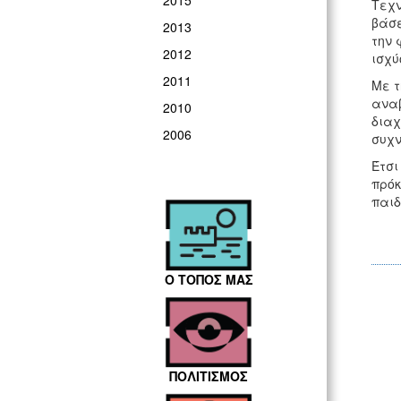
2015
Τεχν
βάσε
2013
την 
2012
ισχύ
2011
Με τ
αναβ
2010
διαχ
2006
συχν
Έτσι
πρόκ
παιδ
Ο ΤΟΠΟΣ ΜΑΣ
ΠΟΛΙΤΙΣΜΟΣ