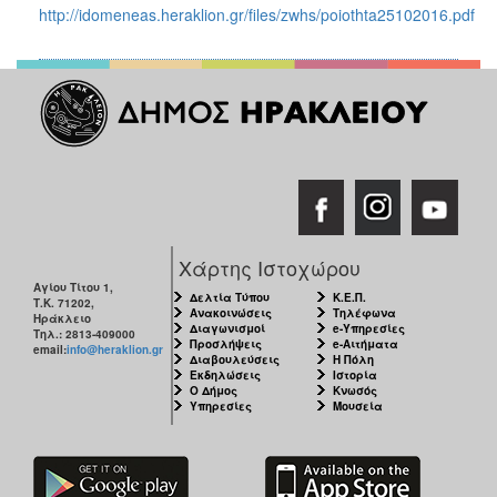
2018
http://idomeneas.heraklion.gr/files/zwhs/poiothta25102016.pdf
2017
2016
2015
2013
2012
2011
2010
Χάρτης Ιστοχώρου
2006
Αγίου Τίτου 1,
Δελτία Τύπου
Κ.Ε.Π.
Τ.Κ. 71202,
Ανακοινώσεις
Τηλέφωνα
Ηράκλειο
Διαγωνισμοί
e-Υπηρεσίες
Τηλ.: 2813-409000
Προσλήψεις
e-Αιτήματα
email:
info@heraklion.gr
Διαβουλεύσεις
Η Πόλη
Ο
Εκδηλώσεις
Ιστορία
Ο Δήμος
Κνωσός
ΤΟΠΟΣ
Υπηρεσίες
Μουσεία
ΜΑΣ
ΠΟΛΙΤΙΣΜΟΣ