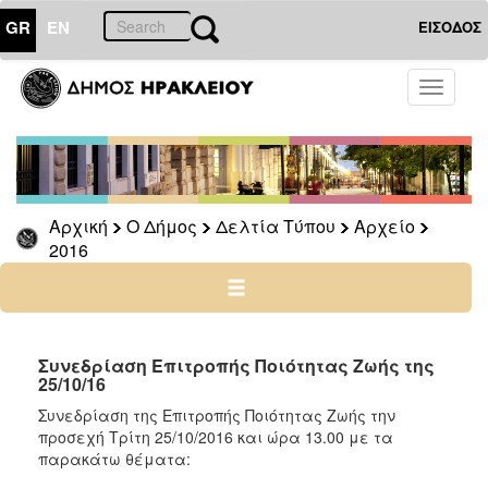
GR
EN
ΕΙΣΟΔΟΣ
Ο
Toggle
ΔΗΜΟΣ
navigati
Δελτία
Τύπου
Αρχείο
Αρχική
Ο Δήμος
Δελτία Τύπου
Αρχείο
2026
2016
2025
2024
2023
2022
Συνεδρίαση Επιτροπής Ποιότητας Ζωής της
25/10/16
2021
Συνεδρίαση της Επιτροπής Ποιότητας Ζωής την
2020
προσεχή Τρίτη 25/10/2016 και ώρα 13.00 με τα
2019
παρακάτω θέματα: