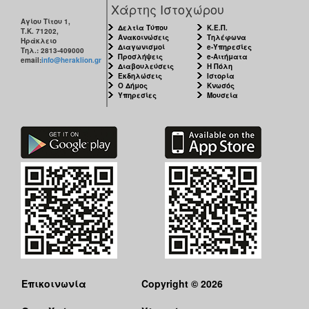
Χάρτης Ιστοχώρου
ΑΝΘΕΚΤΙΚΗ
ΠΟΛΗ
Αγίου Τίτου 1,
Δελτία Τύπου
Κ.Ε.Π.
Τ.Κ. 71202,
Ανακοινώσεις
Τηλέφωνα
Ηράκλειο
Διαγωνισμοί
e-Υπηρεσίες
Τηλ.: 2813-409000
Προσλήψεις
e-Αιτήματα
email:
info@heraklion.gr
Διαβουλεύσεις
Η Πόλη
Εκδηλώσεις
Ιστορία
Ο Δήμος
Κνωσός
Υπηρεσίες
Μουσεία
Επικοινωνία
Copyright © 2026