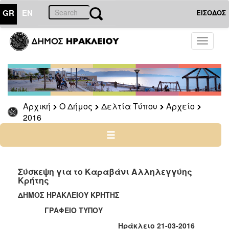
GR
EN
ΕΙΣΟΔΟΣ
Ο
Toggle
ΔΗΜΟΣ
navigati
Δελτία
Τύπου
Αρχείο
Αρχική
Ο Δήμος
Δελτία Τύπου
Αρχείο
2026
2016
2025
2024
2023
2022
Σύσκεψη για το Καραβάνι Αλληλεγγύης
Κρήτης
2021
ΔΗΜΟΣ ΗΡΑΚΛΕΙΟΥ ΚΡΗΤΗΣ
2020
ΓΡΑΦΕΙΟ ΤΥΠΟΥ
2019
Ηράκλειο 21-03-2016