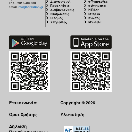
Διαγωνισμοί
e-Υπηρεσίες
Τηλ.: 2813-409000
Προσλήψεις
e-Αιτήματα
email:
info@heraklion.gr
Διαβουλεύσεις
Η Πόλη
Εκδηλώσεις
Ιστορία
Ο Δήμος
Κνωσός
Υπηρεσίες
Μουσεία
Επικοινωνία
Copyright © 2026
Όροι Χρήσης
Υλοποίηση
Δήλωση
Προσβασιμότητας