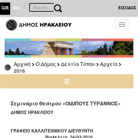
GR
EN
ΕΙΣΟΔΟΣ
Ο
Toggle
ΔΗΜΟΣ
navigati
Δελτία
Τύπου
Αρχείο
Αρχική
Ο Δήμος
Δελτία Τύπου
Αρχείο
2026
2016
2025
2024
2023
2022
Σεμινάριο Θεάτρου «ΟΙΔΙΠΟΥΣ ΤΥΡΑΝΝΟΣ»
2021
ΔΗΜΟΣ ΗΡΑΚΛΕΙΟΥ
2020
2019
ΓΡΑΦΕΙΟ ΚΑΛΛΙΤΕΧΝΙΚΟΥ ΔΙΕΥΘΥΝΤΗ
Ηράκλειο, 24-03-2016