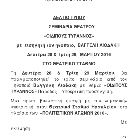
2018
2017
ΔΕΛΤΙΟ ΤΥΠΟΥ
2016
ΣΕΜΙΝΑΡΙΑ ΘΕΑΤΡΟΥ
2015
«ΟΙΔΙΠΟΥΣ ΤΥΡΑΝΝΟΣ»
2013
με εισηγητή τον ηθοποιό, ΒΑΓΓΕΛΗ ΛΙΟΔΑΚΗ
2012
Δευτέρα 28 & Τρίτη 29, ΜΑΡΤΙΟΥ 2016
2011
ΣΤΟ ΘΕΑΤΡΙΚΟ ΣΤΑΘΜΟ
2010
Τη
Δευτέρα 28 & Τρίτη 29 Μαρτίου,
θα
2006
πραγματοποιηθεί το τρίτο σεμινάριο από τον
ηθοποιό
Βαγγέλη Λιοδάκη
με θέμα:
«ΟΙΔΙΠΟΥΣ
ΤΥΡΑΝΝΟΣ»
Πάροδος – Υποκριτική προσέγγιση.
Μια πρώτη βιωματική επαφή με την «ομαδική»
Ο
υποκριτική, στον
Θεατρικό Σταθμό Ηρακλείου,
στο
ΤΟΠΟΣ
πλαίσιο
των
«ΠΟΛΙΤΙΣΤΙΚΩΝ ΑΓΩΝΩΝ 2016».
ΜΑΣ
Με
ΠΟΛΙΤΙΣΜΟΣ
εκτίμηση
Ο