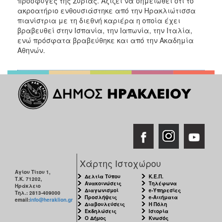
πρόσφυγες της Συρίας. Αξίζει να σημειωθεί ότι το
ακροατήριο ενθουσιάστηκε από την Ηρακλιώτισσα
πιανίστρια με τη διεθνή καριέρα η οποία έχει
βραβευθεί στην Ισπανία, την Ιαπωνία, την Ιταλία,
ενώ πρόσφατα βραβεύθηκε και από την Ακαδημία
Αθηνών.
Χάρτης Ιστοχώρου
Αγίου Τίτου 1,
Δελτία Τύπου
Κ.Ε.Π.
Τ.Κ. 71202,
Ανακοινώσεις
Τηλέφωνα
Ηράκλειο
Διαγωνισμοί
e-Υπηρεσίες
Τηλ.: 2813-409000
Προσλήψεις
e-Αιτήματα
email:
info@heraklion.gr
Διαβουλεύσεις
Η Πόλη
Εκδηλώσεις
Ιστορία
Ο Δήμος
Κνωσός