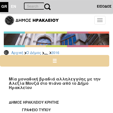
GR
EN
ΕΙΣΟΔΟΣ
Ο
Toggle
ΔΗΜΟΣ
navigati
Δελτία
Τύπου
Αρχείο
...
Αρχική
Ο Δήμος
2016
2026
2025
2024
2023
Μία μοναδική βραδιά αλληλεγγύης με την
Αλεξία Μουζά στο πιάνο από το Δήμο
2022
Ηρακλείου
2021
2020
ΔΗΜΟΣ ΗΡΑΚΛΕΙΟΥ ΚΡΗΤΗΣ
2019
ΓΡΑΦΕΙΟ ΤΥΠΟΥ