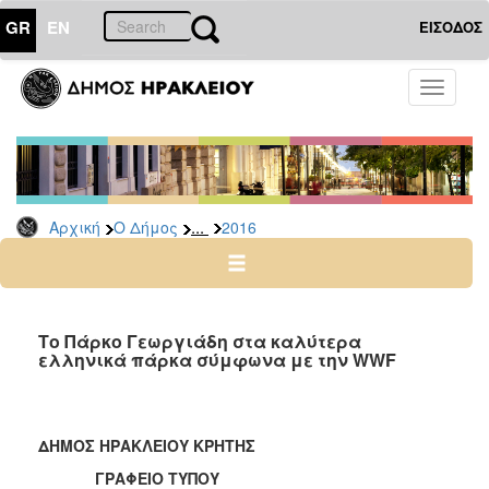
GR
EN
ΕΙΣΟΔΟΣ
Ο
Toggle
ΔΗΜΟΣ
navigati
Δελτία
Τύπου
Αρχείο
...
Αρχική
Ο Δήμος
2016
2026
2025
2024
2023
Το Πάρκο Γεωργιάδη στα καλύτερα
ελληνικά πάρκα σύμφωνα με την WWF
2022
2021
2020
ΔΗΜΟΣ ΗΡΑΚΛΕΙΟΥ ΚΡΗΤΗΣ
2019
ΓΡΑΦΕΙΟ ΤΥΠΟΥ