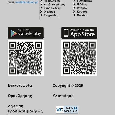
Προσλήψεις
e-Αιτήματα
email:
info@heraklion.gr
Διαβουλεύσεις
Η Πόλη
Εκδηλώσεις
Ιστορία
Ο Δήμος
Κνωσός
Υπηρεσίες
Μουσεία
Επικοινωνία
Copyright © 2026
Όροι Χρήσης
Υλοποίηση
Δήλωση
Προσβασιμότητας