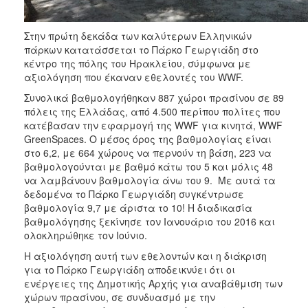
ΑΝΘΕΚΤΙΚΗ
ΠΟΛΗ
Στην πρώτη δεκάδα των καλύτερων Ελληνικών
πάρκων κατατάσσεται το Πάρκο Γεωργιάδη στο
κέντρο της πόλης του Ηρακλείου, σύμφωνα με
αξιολόγηση που έκαναν εθελοντές του WWF.
Συνολικά βαθμολογήθηκαν 887 χώροι πρασίνου σε 89
πόλεις της Ελλάδας, από 4.500 περίπου πολίτες που
κατέβασαν την εφαρμογή της WWF για κινητά, WWF
GreenSpaces. Ο μέσος όρος της βαθμολογίας είναι
στο 6,2, με 664 χώρους να περνούν τη βάση, 223 να
βαθμολογούνται με βαθμό κάτω του 5 και μόλις 48
να λαμβάνουν βαθμολογία άνω του 9. Με αυτά τα
δεδομένα το Πάρκο Γεωργιάδη συγκέντρωσε
βαθμολογία 9,7 με άριστα το 10! Η διαδικασία
βαθμολόγησης ξεκίνησε τον Ιανουάριο του 2016 και
ολοκληρώθηκε τον Ιούνιο.
Η αξιολόγηση αυτή των εθελοντών και η διάκριση
για το Πάρκο Γεωργιάδη αποδεικνύει ότι οι
ενέργειες της Δημοτικής Αρχής για αναβάθμιση των
χώρων πρασίνου, σε συνδυασμό με την