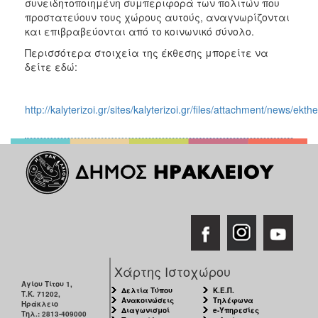
συνειδητοποιημένη συμπεριφορά των πολιτών που
προστατεύουν τους χώρους αυτούς, αναγνωρίζονται
και επιβραβεύονται από το κοινωνικό σύνολο.
Περισσότερα στοιχεία της έκθεσης μπορείτε να
δείτε εδώ:
http://kalyterizoi.gr/sites/kalyterizoi.gr/files/attachment/news/ek
Χάρτης Ιστοχώρου
Αγίου Τίτου 1,
Δελτία Τύπου
Κ.Ε.Π.
Τ.Κ. 71202,
Ανακοινώσεις
Τηλέφωνα
Ηράκλειο
Διαγωνισμοί
e-Υπηρεσίες
Τηλ.: 2813-409000