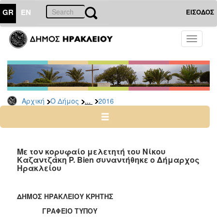
GR
EN
ΕΙΣΟΔΟΣ
Ο
Toggle
ΔΗΜΟΣ
navigati
Δελτία
Τύπου
Αρχείο
...
Αρχική
Ο Δήμος
2016
2026
2025
2024
2023
Με τον κορυφαίο μελετητή του Νίκου
Καζαντζάκη P. Bien συναντήθηκε ο Δήμαρχος
2022
Ηρακλείου
2021
2020
ΔΗΜΟΣ ΗΡΑΚΛΕΙΟΥ ΚΡΗΤΗΣ
2019
ΓΡΑΦΕΙΟ ΤΥΠΟΥ