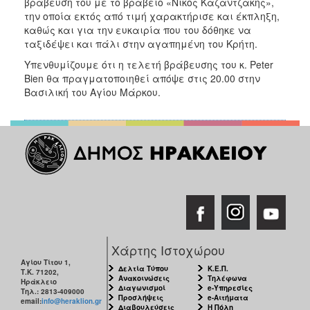
βράβευση του με το βραβείο «Νίκος Καζαντζάκης»,
την οποία εκτός από τιμή χαρακτήρισε και έκπληξη,
καθώς και για την ευκαιρία που του δόθηκε να
ταξιδέψει και πάλι στην αγαπημένη του Κρήτη.
Υπενθυμίζουμε ότι η τελετή βράβευσης του κ. Peter
Bien θα πραγματοποιηθεί απόψε στις 20.00 στην
Βασιλική του Αγίου Μάρκου.
Χάρτης Ιστοχώρου
Αγίου Τίτου 1,
Δελτία Τύπου
Κ.Ε.Π.
Τ.Κ. 71202,
Ανακοινώσεις
Τηλέφωνα
Ηράκλειο
Διαγωνισμοί
e-Υπηρεσίες
Τηλ.: 2813-409000
Προσλήψεις
e-Αιτήματα
email:
info@heraklion.gr
Διαβουλεύσεις
Η Πόλη