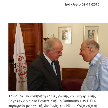
2018
Ηράκλειο 09-11-2016
2017
2016
2015
2013
2012
2011
2010
2006
Ο
ΤΟΠΟΣ
ΜΑΣ
Τον ομότιμο καθηγητή της Αγγλικής και Συγκριτικής
ΠΟΛΙΤΙΣΜΟΣ
Λογοτεχνίας στο Πανεπιστήμιο Dartmouth των Η.Π.Α,
κορυφαίο μελετητή, διεθνώς, του Νίκου Καζαντζάκη