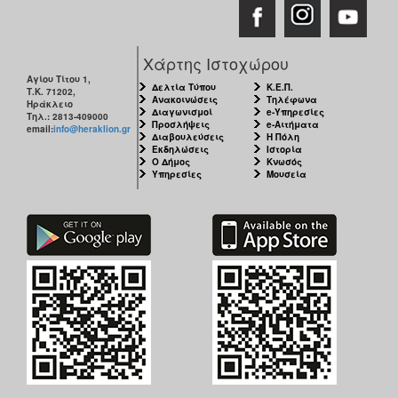
Χάρτης Ιστοχώρου
Αγίου Τίτου 1,
Δελτία Τύπου
Κ.Ε.Π.
Τ.Κ. 71202,
Ανακοινώσεις
Τηλέφωνα
Ηράκλειο
Διαγωνισμοί
e-Υπηρεσίες
Τηλ.: 2813-409000
Προσλήψεις
e-Αιτήματα
email:
info@heraklion.gr
Διαβουλεύσεις
Η Πόλη
Εκδηλώσεις
Ιστορία
Ο Δήμος
Κνωσός
Υπηρεσίες
Μουσεία