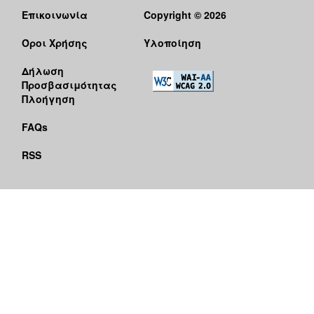
Επικοινωνία
Copyright © 2026
Όροι Χρήσης
Υλοποίηση
Δήλωση
Προσβασιμότητας
Πλοήγηση
FAQs
RSS