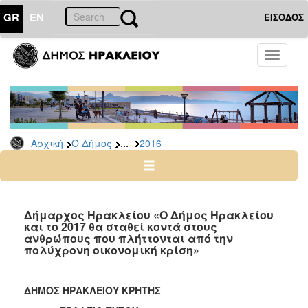
GR
EN
ΕΙΣΟΔΟΣ
Ο
Toggle
ΔΗΜΟΣ
navigati
Δελτία
Τύπου
Αρχείο
...
Αρχική
Ο Δήμος
2016
2026
2025
2024
2023
Δήμαρχος Ηρακλείου «Ο Δήμος Ηρακλείου
και το 2017 θα σταθεί κοντά στους
2022
ανθρώπους που πλήττονται από την
2021
πολύχρονη οικονομική κρίση»
2020
2019
ΔΗΜΟΣ ΗΡΑΚΛΕΙΟΥ ΚΡΗΤΗΣ