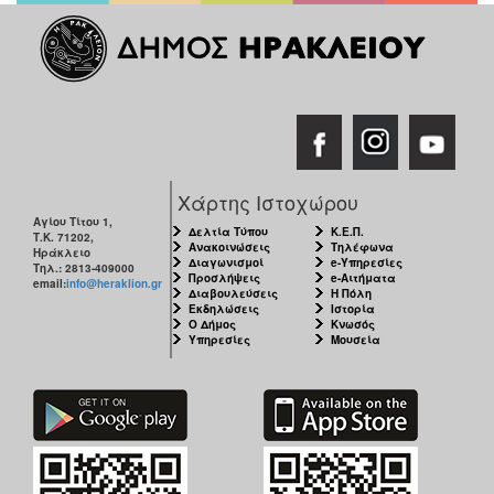
Χάρτης Ιστοχώρου
Αγίου Τίτου 1,
Δελτία Τύπου
Κ.Ε.Π.
Τ.Κ. 71202,
Ανακοινώσεις
Τηλέφωνα
Ηράκλειο
Διαγωνισμοί
e-Υπηρεσίες
Τηλ.: 2813-409000
Προσλήψεις
e-Αιτήματα
email:
info@heraklion.gr
Διαβουλεύσεις
Η Πόλη
Εκδηλώσεις
Ιστορία
Ο Δήμος
Κνωσός
Υπηρεσίες
Μουσεία