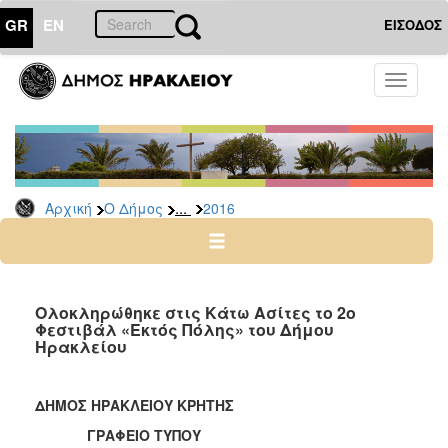
GR
EN
ΕΙΣΟΔΟΣ
Ο
Toggle
ΔΗΜΟΣ
navigati
Δελτία
Τύπου
Αρχείο
...
Αρχική
Ο Δήμος
2016
2026
2025
2024
2023
Ολοκληρώθηκε στις Κάτω Ασίτες το 2ο
Φεστιβάλ «Εκτός Πόλης» του Δήμου
2022
Ηρακλείου
2021
2020
ΔΗΜΟΣ ΗΡΑΚΛΕΙΟΥ ΚΡΗΤΗΣ
2019
ΓΡΑΦΕΙΟ ΤΥΠΟΥ