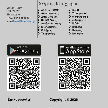
Χάρτης Ιστοχώρου
Αγίου Τίτου 1,
Δελτία Τύπου
Κ.Ε.Π.
Τ.Κ. 71202,
Ανακοινώσεις
Τηλέφωνα
Ηράκλειο
Διαγωνισμοί
e-Υπηρεσίες
Τηλ.: 2813-409000
Προσλήψεις
e-Αιτήματα
email:
info@heraklion.gr
Διαβουλεύσεις
Η Πόλη
Εκδηλώσεις
Ιστορία
Ο Δήμος
Κνωσός
Υπηρεσίες
Μουσεία
Επικοινωνία
Copyright © 2026