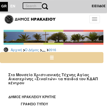
GR
EN
ΕΙΣΟΔΟΣ
Ο
Toggle
ΔΗΜΟΣ
navigati
Δελτία
Τύπου
Αρχείο
...
Αρχική
Ο Δήμος
2016
2026
2025
2024
2023
Στο Μουσείο Χριστιανικής Τέχνης Αγίας
Αικατερίνης «Σιναϊτών» τα παιδιά του ΚΔΑΠ
2022
κέντρου
2021
2020
ΔΗΜΟΣ ΗΡΑΚΛΕΙΟΥ ΚΡΗΤΗΣ
2019
ΓΡΑΦΕΙΟ ΤΥΠΟΥ